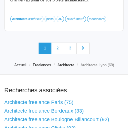
chantier) au profit de vos projets architecturaux.
Architecte
d'intérieur
plans
3D
relevé métré
moodboard
1
2
3
Accueil
Freelances
Architecte
Architecte Lyon (69)
Recherches associées
Architecte freelance Paris (75)
Architecte freelance Bordeaux (33)
Architecte freelance Boulogne-Billancourt (92)