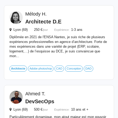
Mélody H.
Architecte
D.E
Lyon (69) 250 €
1-3 ans
/jour
Expérience :
Diplômée en 2021 de l'ENSA Nantes, je suis riche de plusieurs
expériences professionnelles en agence d’architecture. Forte de
mes expériences dans une variété de projet (ERP, scolaire,
logement,…) de l’esquisse au DCE, je suis convaincue que
mon...
Architecte
Adobe photoshop
CAO
Conception
DAO
Ahmed T.
DevSecOps
Lyon (69) 500 €
10 ans et +
/jour
Expérience :
Particulièrement dynamique, mon atout majeur est mon pouvoir