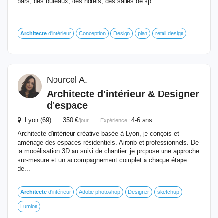
bars, des bureaux, des hôtels, des salles de sp...
Architecte
d'intérieur
Conception
Design
plan
retail design
Nourcel A.
Architecte
d'intérieur & Designer
d'espace
Lyon (69) 350 €
4-6 ans
/jour
Expérience :
Architecte d'intérieur créative basée à Lyon, je conçois et
aménage des espaces résidentiels, Airbnb et professionnels. De
la modélisation 3D au suivi de chantier, je propose une approche
sur-mesure et un accompagnement complet à chaque étape
de...
Architecte
d'intérieur
Adobe photoshop
Designer
sketchup
Lumion