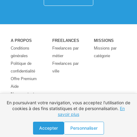
A PROPOS
FREELANCES
MISSIONS
Conditions
Freelances par
Missions par
générales
métier
catégorie
Politique de
Freelances par
confidentialité
ville
Offre Premium
Aide
Nous contacter
Avis des
En poursuivant votre navigation, vous acceptez l'utilisation de
cookies à des fins statistiques et de personnalisation.
En
utilisateurs
savoir plus
Partenaires
Pays
Accepter
Personnaliser