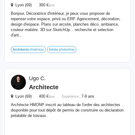
Lyon (69) 300 €
/jour
Bonjour, Décoratrice d'intérieur, je peux vous proposer de
repenser votre espace, privé ou ERP. Agencement, décoration,
design d'espace. Plans sur arcsite, planches déco, ambiance,
couleur matière. 3D sur SketchUp... recherche et selection
d'arti...
Architecte
d'intérieur
Adobe photoshop
Ugo C.
Architecte
Lyon (69) 400 €
7-9 ans
/jour
Expérience :
Architecte HMONP inscrit au tableau de l'ordre des architectes
disponible pour tout dépôt de permis de construire ou déclaration
préalable de travaux.