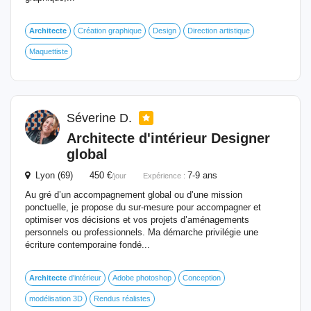
Architecte
Création graphique
Design
Direction artistique
Maquettiste
Séverine D.
Architecte
d'intérieur Designer
global
Lyon (69) 450 €
7-9 ans
/jour
Expérience :
Au gré d’un accompagnement global ou d’une mission
ponctuelle, je propose du sur-mesure pour accompagner et
optimiser vos décisions et vos projets d’aménagements
personnels ou professionnels. Ma démarche privilégie une
écriture contemporaine fondé...
Architecte
d'intérieur
Adobe photoshop
Conception
modélisation 3D
Rendus réalistes