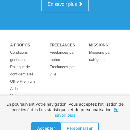
En savoir plus
A PROPOS
FREELANCES
MISSIONS
Conditions
Freelances par
Missions par
générales
métier
catégorie
Politique de
Freelances par
confidentialité
ville
Offre Premium
Aide
Nous contacter
Avis des
En poursuivant votre navigation, vous acceptez l'utilisation de
cookies à des fins statistiques et de personnalisation.
En
utilisateurs
savoir plus
Partenaires
Pays
Accepter
Personnaliser