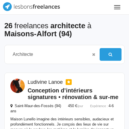
Toggle
navigat
26
freelances
architecte
à
Maisons-Alfort (94)
Ludivine Lanoe
Conception d’intérieurs
signatures • rénovation & sur-me
Saint-Maur-des-Fossés (94) 450 €
4-6
/jour
Expérience :
ans
Maison Lunello imagine des intérieurs sensibles, audacieux et
profondément fonctionnels. Je conçois des lieux de vie sur