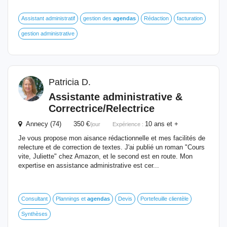
Assistant administratif
gestion des
agendas
Rédaction
facturation
gestion administrative
Patricia D.
Assistante administrative &
Correctrice/Relectrice
Annecy (74) 350 €
10 ans et +
/jour
Expérience :
Je vous propose mon aisance rédactionnelle et mes facilités de
relecture et de correction de textes. J'ai publié un roman "Cours
vite, Juliette" chez Amazon, et le second est en route. Mon
expertise en assistance administrative est cer...
Consultant
Plannings et
agendas
Devis
Portefeuille clientèle
Synthèses