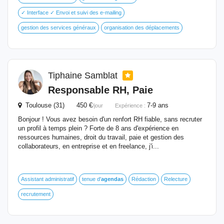
✓ Interface ✓ Envoi et suivi des e-mailing
gestion des services généraux
organisation des déplacements
Tiphaine Samblat
Responsable RH, Paie
Toulouse (31) 450 €
7-9 ans
/jour
Expérience :
Bonjour ! Vous avez besoin d'un renfort RH fiable, sans recruter
un profil à temps plein ? Forte de 8 ans d'expérience en
ressources humaines, droit du travail, paie et gestion des
collaborateurs, en entreprise et en freelance, j'i...
Assistant administratif
tenue d'
agendas
Rédaction
Relecture
recrutement