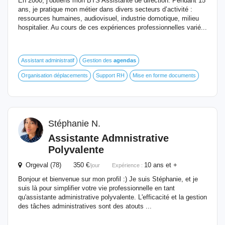
En 2000, j’obtiens mon BTS Assistante de direction. Pendant 15
ans, je pratique mon métier dans divers secteurs d’activité :
ressources humaines, audiovisuel, industrie domotique, milieu
hospitalier. Au cours de ces expériences professionnelles varié...
Assistant administratif
Gestion des
agendas
Organisation déplacements
Support RH
Mise en forme documents
Stéphanie N.
Assistante Admnistrative
Polyvalente
Orgeval (78) 350 €
10 ans et +
/jour
Expérience :
Bonjour et bienvenue sur mon profil :) Je suis Stéphanie, et je
suis là pour simplifier votre vie professionnelle en tant
qu'assistante administrative polyvalente. L'efficacité et la gestion
des tâches administratives sont des atouts ...