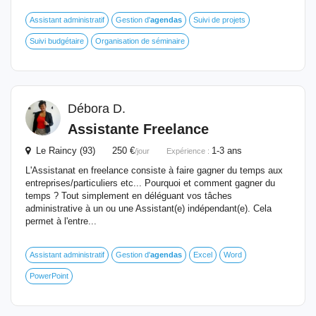
Assistant administratif
Gestion d'
agendas
Suivi de projets
Suivi budgétaire
Organisation de séminaire
Débora D.
Assistante Freelance
Le Raincy (93) 250 €
1-3 ans
/jour
Expérience :
L'Assistanat en freelance consiste à faire gagner du temps aux
entreprises/particuliers etc... Pourquoi et comment gagner du
temps ? Tout simplement en déléguant vos tâches
administrative à un ou une Assistant(e) indépendant(e). Cela
permet à l'entre...
Assistant administratif
Gestion d'
agendas
Excel
Word
PowerPoint