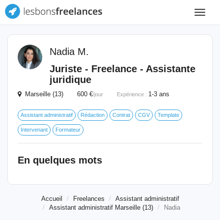
Toggle
navigat
Nadia M.
Juriste - Freelance - Assistante
juridique
Marseille (13) 600 €
1-3 ans
/jour
Expérience :
Assistant administratif
Rédaction
Contrat
CGV
Template
Intervenant
Formateur
En quelques mots
Accueil
Freelances
Assistant administratif
Assistant administratif Marseille (13)
Nadia