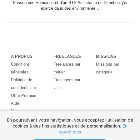
Ressources Humaines et d’un BTS Assistante de Direction, j’ai
exercé dans des environneme...
A PROPOS
FREELANCES
MISSIONS
Conditions
Freelances par
Missions par
générales
métier
catégorie
Politique de
Freelances par
confidentialité
ville
Offre Premium
Aide
Nous contacter
Avis des
En poursuivant votre navigation, vous acceptez l'utilisation de
cookies à des fins statistiques et de personnalisation.
En
utilisateurs
savoir plus
Partenaires