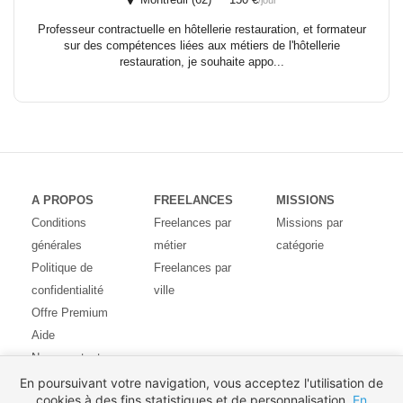
/jour
Professeur contractuelle en hôtellerie restauration, et formateur
sur des compétences liées aux métiers de l'hôtellerie
restauration, je souhaite appo...
A PROPOS
FREELANCES
MISSIONS
Conditions
Freelances par
Missions par
générales
métier
catégorie
Politique de
Freelances par
confidentialité
ville
Offre Premium
Aide
Nous contacter
Avis des
En poursuivant votre navigation, vous acceptez l'utilisation de
cookies à des fins statistiques et de personnalisation.
En
utilisateurs