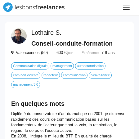
Toggle
navigat
Lothaire S.
Conseil-conduite-formation
Valenciennes (59) 600 €
7-9 ans
/jour
Expérience :
Communication digitale
management
autodetermination
com non violente
redacteur
communication
bienveillance
management 3.0
En quelques mots
Diplômé du conservatoire d’art dramatique en 2001, je dispense
rapidement des cours de communication basés sur les
fondamentaux de l’acteur que sont la voix, la respiration, le
regard, le corps et l’écoute active.
En 2008, j’intègre le milieu du BTP En qualité de chargé