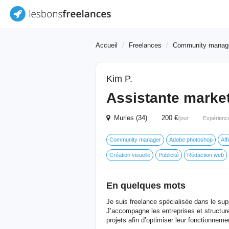
Accueil
Freelances
Community manag
Kim P.
Assistante marke
Murles (34) 200 €
/jour
Expérienc
Community manager
Adobe photoshop
Aff
Création visuelle
Publicité
Rédaction web
En quelques mots
Je suis freelance spécialisée dans le sup
J’accompagne les entreprises et structures
projets afin d’optimiser leur fonctionneme