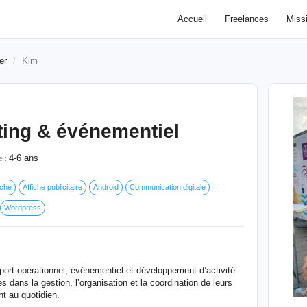
Accueil
Freelances
Miss
er
Kim
ting & événementiel
4-6 ans
e :
iche
Affiche publicitaire
Android
Communication digitale
Wordpress
port opérationnel, événementiel et développement d’activité.
 dans la gestion, l’organisation et la coordination de leurs
nt au quotidien.