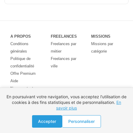
A PROPOS
FREELANCES
MISSIONS
Conditions
Freelances par
Missions par
générales
métier
catégorie
Politique de
Freelances par
confidentialité
ville
Offre Premium
Aide
Nous contacter
Avis des
En poursuivant votre navigation, vous acceptez l'utilisation de
cookies à des fins statistiques et de personnalisation.
En
utilisateurs
savoir plus
Partenaires
Pays
Proposer une mission
Accepter
Personnaliser