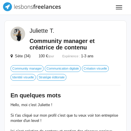
Toggle
navigat
Juliette T.
Community manager et
créatrice de contenu
Sète (34) 100 €
1-3 ans
/jour
Expérience :
Community manager
Communication digitale
Création visuelle
Identité visuelle
Stratégie éditoriale
En quelques mots
Hello, moi c'est Juliette !
Si t'as cliqué sur mon profil c'est que tu veux voir ton entreprise
monter d'un level !