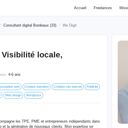
Accueil
Freelances
Miss
Consultant digital Bordeaux (33)
We Digit
isibilité locale,
4-6 ans
ence :
onception web
Création bannière
Création site internet
Publicité
O
Web design
Wordpress
accompagne les TPE, PME et entrepreneurs indépendants dans
gne et la génération de nouveaux clients. Mon expertise se