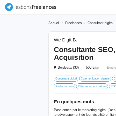
Accueil
Freelances
Consultant digital
We Digit B.
Consultante SEO, V
Acquisition
Bordeaux (33) 500 €
/jour
Expéri
Consultant digital
Communication digitale
C
Rédaction seo
Référencement naturel
SE
En quelques mots
Passionnée par le marketing digital, j’
le développement de leur visibilité en li