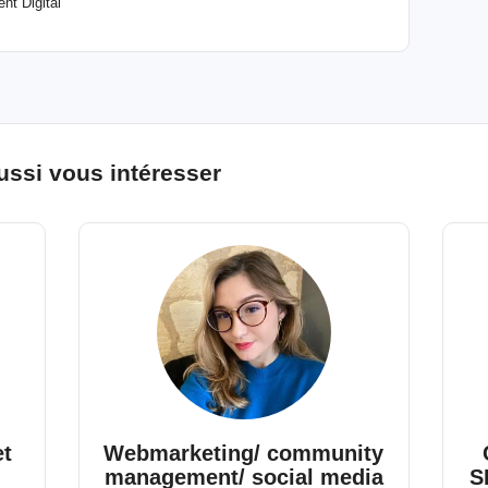
t Digital
ussi vous intéresser
et
Webmarketing/ community
management/ social media
S