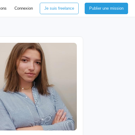
ions
Connexion
Je suis freelance
Publier une mission