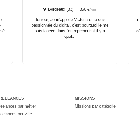
Bordeaux (33) 350 €
/jour
e
Bonjour, Je m'appelle Victoria et je suis
En
e
passionnée du digital, c'est pourquoi je me
isé
suis lancée dans l'entrepreneuriat il y a
dé
quel...
REELANCES
MISSIONS
reelances par métier
Missions par catégorie
reelances par ville