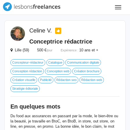
Toggle
navigat
Celine V.
Conceptrice rédactrice
Lille (59) 500 €
10 ans et +
/jour
Expérience :
Concepteur-rédacteur
Catalogue
Communication digitale
Conception rédaction
Conception web
Création brochure
Création visuelle
Publicité
Rédaction seo
Rédaction web
Stratégie éditoriale
En quelques mots
Du food aux assurances en passant par la mode, le bien-être ou
la beauté, je travaille en BtoC, en BtoB, in store, out store, on
line, en presse, en promo. La bonne idée, le bon claim, le mot