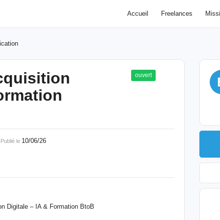
Accueil
Freelances
Miss
cation
quisition
ouvert
formation
€
10/06/26
Publié le
n Digitale – IA & Formation BtoB