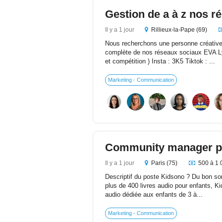
Gestion de a à z nos r
Il y a 1 jour
Rillieux-la-Pape (69)
Nous recherchons une personne créative
complète de nos réseaux sociaux EVA Ly
et compétition ) Insta : 3K5 Tiktok : ...
Marketing - Communication
Community manager p
Il y a 1 jour
Paris (75)
500 à 1 
Descriptif du poste Kidsono ? Du bon son
plus de 400 livres audio pour enfants, Ki
audio dédiée aux enfants de 3 à...
Marketing - Communication