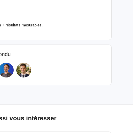
n + résultats mesurables.
pondu
si vous intéresser