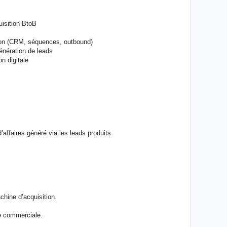
isition BtoB
ion (CRM, séquences, outbound)
génération de leads
on digitale
affaires généré via les leads produits
chine d’acquisition.
pe commerciale.