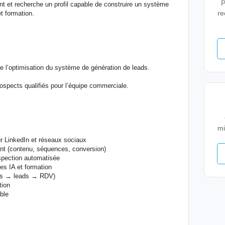
P
nt et recherche un profil capable de construire un système
re
et formation.
e l’optimisation du système de génération de leads.
prospects qualifiés pour l’équipe commerciale.
mi
sur LinkedIn et réseaux sociaux
ant (contenu, séquences, conversion)
spection automatisée
res IA et formation
ites → leads → RDV)
tion
ble