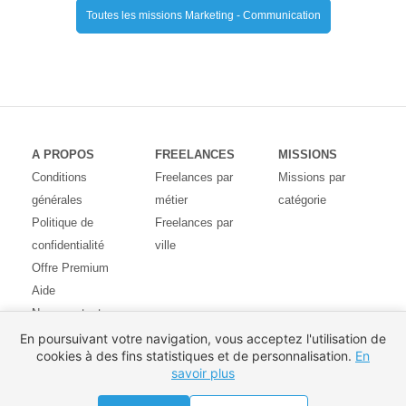
Toutes les missions Marketing - Communication
A PROPOS
FREELANCES
MISSIONS
Conditions
Freelances par
Missions par
générales
métier
catégorie
Politique de
Freelances par
confidentialité
ville
Offre Premium
Aide
Nous contacter
Avis des
En poursuivant votre navigation, vous acceptez l'utilisation de
cookies à des fins statistiques et de personnalisation.
En
utilisateurs
savoir plus
Partenaires
Pays