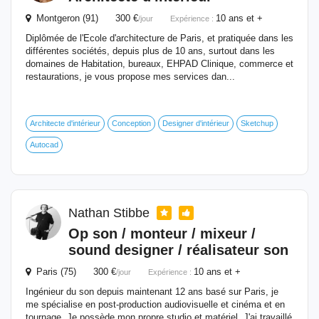
Montgeron (91) 300 €
10 ans et +
/jour
Expérience :
Diplômée de l'Ecole d'architecture de Paris, et pratiquée dans les
différentes sociétés, depuis plus de 10 ans, surtout dans les
domaines de Habitation, bureaux, EHPAD Clinique, commerce et
restaurations, je vous propose mes services dan...
Architecte d'intérieur
Conception
Designer d'intérieur
Sketchup
Autocad
Nathan Stibbe
Op son / monteur / mixeur /
sound designer / réalisateur son
Paris (75) 300 €
10 ans et +
/jour
Expérience :
Ingénieur du son depuis maintenant 12 ans basé sur Paris, je
me spécialise en post-production audiovisuelle et cinéma et en
tournage. Je possède mon propre studio et matériel. J'ai travaillé