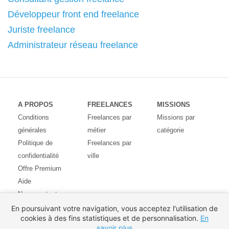
Développeur front end freelance
Juriste freelance
Administrateur réseau freelance
A PROPOS
FREELANCES
MISSIONS
Conditions
Freelances par
Missions par
générales
métier
catégorie
Politique de
Freelances par
confidentialité
ville
Offre Premium
Aide
Nous contacter
Avis des
En poursuivant votre navigation, vous acceptez l'utilisation de
cookies à des fins statistiques et de personnalisation.
En
utilisateurs
savoir plus