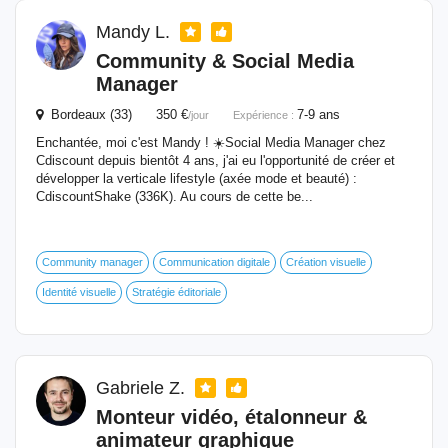
Mandy L.
Community & Social Media
Manager
Bordeaux (33) 350 €
7-9 ans
/jour
Expérience :
Enchantée, moi c'est Mandy ! ☀️​ Social Media Manager chez
Cdiscount depuis bientôt 4 ans, j'ai eu l'opportunité de créer et
développer la verticale lifestyle (axée mode et beauté) :
CdiscountShake (336K). Au cours de cette be...
Community manager
Communication digitale
Création visuelle
Identité visuelle
Stratégie éditoriale
Gabriele Z.
Monteur vidéo, étalonneur &
animateur graphique