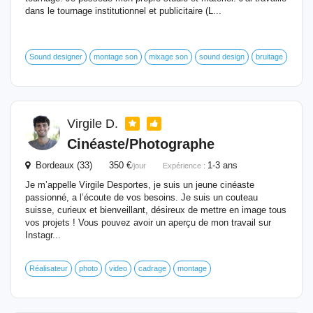
dans le tournage institutionnel et publicitaire (L...
Sound designer
montage son
mixage son
sound design
bruitage
Virgile D.
Cinéaste/Photographe
Bordeaux (33) 350 €
1-3 ans
/jour
Expérience :
Je m’appelle Virgile Desportes, je suis un jeune cinéaste
passionné, a l’écoute de vos besoins. Je suis un couteau
suisse, curieux et bienveillant, désireux de mettre en image tous
vos projets ! Vous pouvez avoir un aperçu de mon travail sur
Instagr...
Réalisateur
photo
video
cadrage
montage