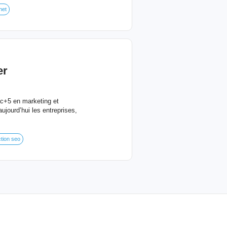
net
er
ac+5 en marketing et
jourd’hui les entreprises,
tion seo