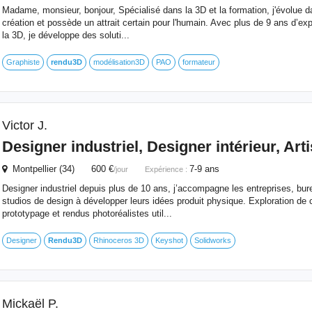
Madame, monsieur, bonjour, Spécialisé dans la 3D et la formation, j'évolue 
création et possède un attrait certain pour l'humain. Avec plus de 9 ans d’e
la 3D, je développe des soluti...
Graphiste
rendu3D
modélisation3D
PAO
formateur
Victor J.
Designer industriel, Designer intérieur, Art
Montpellier (34) 600 €
7-9 ans
/jour
Expérience :
Designer industriel depuis plus de 10 ans, j’accompagne les entreprises, bur
studios de design à développer leurs idées produit physique. Exploration de
prototypage et rendus photoréalistes util...
Designer
Rendu3D
Rhinoceros 3D
Keyshot
Solidworks
Mickaël P.