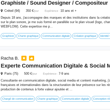
Graphiste / Sound Designer / Compositeur
Créteil (94) 350 €
10 ans et +
/jour
Expérience :
Depuis 18 ans, j'accompagne des marques et des institutions dans la création 
sur le plan sonore, je me suis formé en parallèle sur le plan visuel (logo, chart
WEBFLOW). Cette expertise me p...
Graphiste
Charte graphique
Communication digitale
Création graphique
Identité 
Racha B.
Experte Communication Digitale & Social 
Paris (75) 500 €
7-9 ans
/jour
Expérience :
Consultante en communication digitale, social media et content marketing,
françaises et internationales dans la structuration de leur présence sur les r
production de contenus à forte valeur ajoutée et ...
Chargé de communication
Charte graphique
Communication digitale
Conception ré