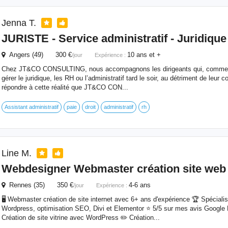
Jenna T.
JURISTE - Service administratif - Juridique 
Angers (49) 300 €
10 ans et +
/jour
Expérience :
Chez JT&CO CONSULTING, nous accompagnons les dirigeants qui, comme b
gérer le juridique, les RH ou l’administratif tard le soir, au détriment de leur 
répondre à cette réalité que JT&CO CON...
Assistant administratif
paie
droit
administratif
rh
Line M.
Webdesigner Webmaster création site web
Rennes (35) 350 €
4-6 ans
/jour
Expérience :
🖥 Webmaster création de site internet avec 6+ ans d'expérience 🏆 Spécialist
Wordpress, optimisation SEO, Divi et Elementor ⭐️ 5/5 sur mes avis Google 
Création de site vitrine avec WordPress ✏️ Création...