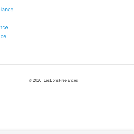
elance
ance
nce
© 2026 LesBonsFreelances