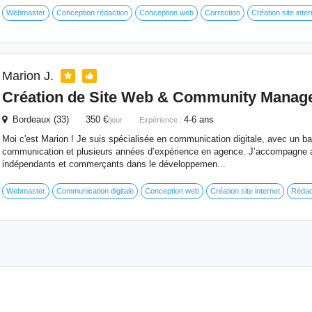
Webmaster
Conception rédaction
Conception web
Correction
Création site inter
Marion J.
Création de Site Web & Community Manag
Bordeaux (33) 350 €
4-6 ans
/jour
Expérience :
Moi c'est Marion ! Je suis spécialisée en communication digitale, avec un b
communication et plusieurs années d’expérience en agence. J’accompagne au
indépendants et commerçants dans le développemen...
Webmaster
Communication digitale
Conception web
Création site internet
Rédac