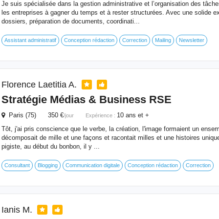
Je suis spécialisée dans la gestion administrative et l’organisation des tâch
les entreprises à gagner du temps et à rester structurées. Avec une solide e
dossiers, préparation de documents, coordinati...
Assistant administratif
Conception rédaction
Correction
Mailing
Newsletter
Florence Laetitia A.
Stratégie Médias & Business RSE
Paris (75) 350 €
10 ans et +
/jour
Expérience :
Tôt, j'ai pris conscience que le verbe, la création, l'image formaient un ense
décomposait de mille et une façons et racontait milles et une histoires uniqu
pigiste, au début du bonbon, il y ...
Consultant
Blogging
Communication digitale
Conception rédaction
Correction
Ianis M.