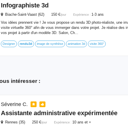
Infographiste 3d
Biache-Saint-Vaast (62) 150 €
1-3 ans
/jour
Expérience :
Vos idées prennent vie ! Je vous propose un rendu 3D photo-réaliste, une 
visite virtuelle 360° afin de vous immerger dans votre projet. Je réalise des 
vos projet à partir d'un modèle 3D. Salon, Ch...
Designer
rendu3d
image de synthèse
animation 3d
visite 360°
ous intéresser :
Séverine C.
Assistante administrative expérimentée
Rennes (35) 250 €
10 ans et +
/jour
Expérience :