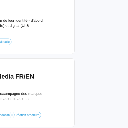
de leur identité - d'abord
e) et digital (UI &
visuelle
Media FR/EN
 j'accompagne des marques
éseaux sociaux, la
daction
Création brochure