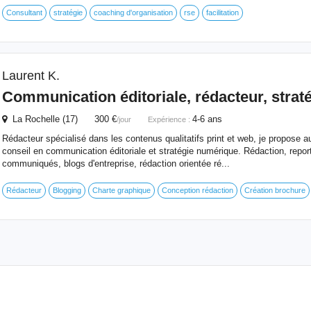
Consultant
stratégie
coaching d'organisation
rse
facilitation
Laurent K.
Communication éditoriale, rédacteur, stra
La Rochelle (17) 300 €
4-6 ans
/jour
Expérience :
Rédacteur spécialisé dans les contenus qualitatifs print et web, je propose a
conseil en communication éditoriale et stratégie numérique. Rédaction, repo
communiqués, blogs d'entreprise, rédaction orientée ré...
Rédacteur
Blogging
Charte graphique
Conception rédaction
Création brochure