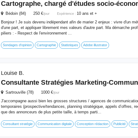
Cartographe, chargé d'études socio-écon
Bédoin (84) 250 €
10 ans et +
/jour
Expérience :
Bonjour ! Je suis devenu indépendant afin de marier 2 enjeux : vivre d'un mé
d'une part, et appliquer librement mes valeurs d'autre part. Ma démarche prof
piliers : - Respect de l'environnement ...
Sondages d'opinion
Cartographie
Statistiques
Adobe illustrator
Louise B.
Consultante Stratégies Marketing-Commun
Sartrouville (78) 1000 €
/jour
J'accompagne aussi bien les grosses structures / agences de communicatio
temporaires (prospective/tendances, planning stratégique, appels d’offres, 
que des annonceurs de plus petite taille, à temps parti...
Consultant stratégie
Communication digitale
Conception rédaction
Publicité
Strat