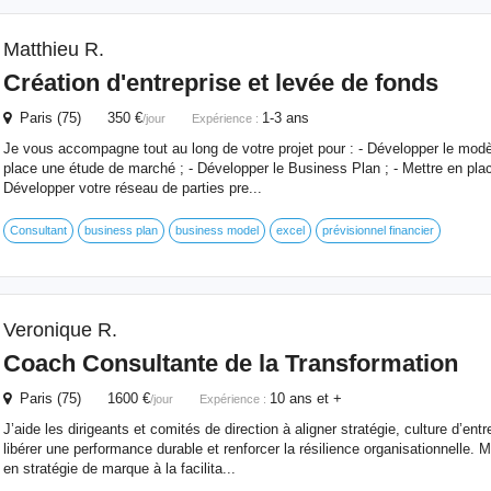
Matthieu R.
Création d'entreprise et levée de fonds
Paris (75) 350 €
1-3 ans
/jour
Expérience :
Je vous accompagne tout au long de votre projet pour : - Développer le modèle
place une étude de marché ; - Développer le Business Plan ; - Mettre en place
Développer votre réseau de parties pre...
Consultant
business plan
business model
excel
prévisionnel financier
Veronique R.
Coach Consultante de la Transformation
Paris (75) 1600 €
10 ans et +
/jour
Expérience :
J’aide les dirigeants et comités de direction à aligner stratégie, culture d’en
libérer une performance durable et renforcer la résilience organisationnelle. 
en stratégie de marque à la facilita...