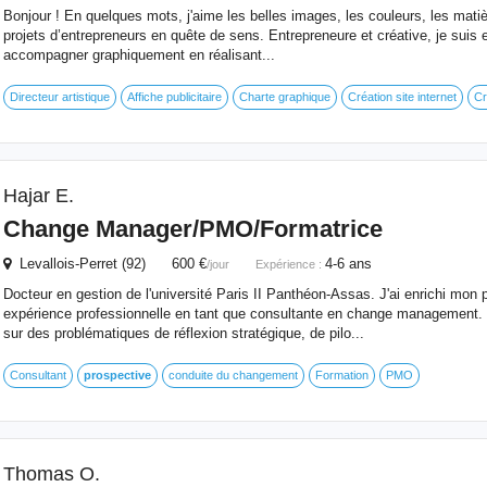
Bonjour ! En quelques mots, j'aime les belles images, les couleurs, les matiè
projets d’entrepreneurs en quête de sens. Entrepreneure et créative, je suis
accompagner graphiquement en réalisant...
Directeur artistique
Affiche publicitaire
Charte graphique
Création site internet
Cr
Hajar E.
Change Manager/PMO/Formatrice
Levallois-Perret (92) 600 €
4-6 ans
/jour
Expérience :
Docteur en gestion de l'université Paris II Panthéon-Assas. J'ai enrichi mon 
expérience professionnelle en tant que consultante en change management.
sur des problématiques de réflexion stratégique, de pilo...
Consultant
prospective
conduite du changement
Formation
PMO
Thomas O.