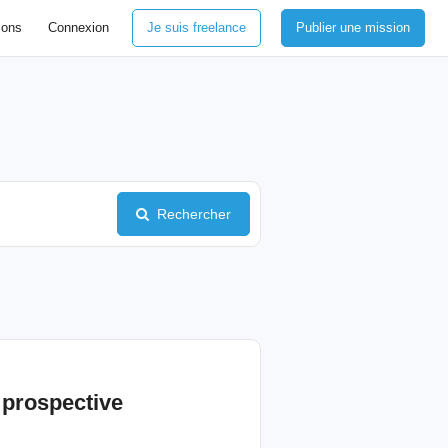
ions
Connexion
Je suis freelance
Publier une mission
Rechercher
e
prospective