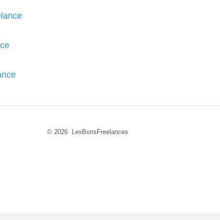
elance
nce
ance
© 2026 LesBonsFreelances