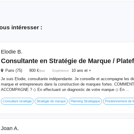
ous intéresser :
Elodie B.
Consultante en Stratégie de Marque / Plat
Paris (75) 800 €
10 ans et +
/jour
Expérience :
Je suis Elodie, consultante indépendante. Je conseille et accompagne les di
marque et entrepreneurs dans la construction de marques fortes. COMME
ACCOMPAGNE ? ◇ En effectuant un diagnostic de votre marque ◇ En ...
Consultant stratégie
Stratégie de marque
Planning Stratégique
Positionnement de 
Joan A.