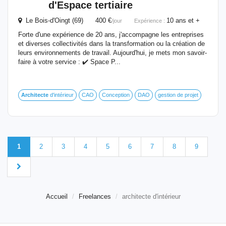
d'Espace tertiaire
Le Bois-d'Oingt (69) 400 €
10 ans et +
/jour
Expérience :
Forte d'une expérience de 20 ans, j'accompagne les entreprises
et diverses collectivités dans la transformation ou la création de
leurs environnements de travail. Aujourd'hui, je mets mon savoir-
faire à votre service : ✔️ Space P...
Architecte
d'intérieur
CAO
Conception
DAO
gestion de projet
1
2
3
4
5
6
7
8
9
Accueil
Freelances
architecte d'intérieur