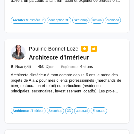
travers un parcours alliant formation et expérience profession...
Architecte
d'intérieur
conception 3D
sketchup
lumion
archicad
Pauline Bonnet Loze
Architecte
d'intérieur
Nice (06) 450 €
4-6 ans
/jour
Expérience :
Architecte d'intérieur à mon compte depuis 6 ans je mène des
projets de A à Z pour mes clients professionnels (marchands de
bien, restauration et retail) ou particuliers (résidences
principales, secondaires, investissement locatifs). Les proje...
Architecte
d'intérieur
Sketchup
3D
autocad
Enscape