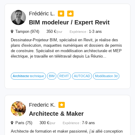
Frédéric L.
BIM modeleur / Expert Revit
Tampon (974) 350 €
1-3 ans
/jour
Expérience :
Dessinateur-Projeteur BIM, spécialisé en Revit, je réalise des
plans d'exécution, maquettes numériques et dossiers de permis
de construire. Spécialisé en modélisation architecturale et MEP
électrique, je travaille en télétravail depuis La Réunio...
Architecte
technique
BIM
REVIT
AUTOCAD
Modélisation 3d
Frederic K.
Architecte
& Maker
Paris (75) 300 €
7-9 ans
/jour
Expérience :
Architecte de formation et maker passionné, j’ai allié conception