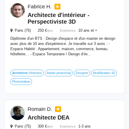
Fabrice H.
Architecte
d'intérieur
-
Perspectiviste 3D
Paris (75) 250 €
10 ans et +
/jour
Expérience :
Diplômée d'un BTS : Design d'espace et d'un master en design
avec plus de 10 ans d'expérience. Je travaille sur 3 axes : -
Espace Habité : Appartement, maison, commerce, bureau,
hôtellerie… - Espace Temporaire / Design d’év...
Architecte
d'intérieur
Adobe photoshop
Designer
Modélisation 3D
Photoréaliste
Romain D.
Architecte
DEA
Paris (75) 300 €
1-3 ans
/jour
Expérience :