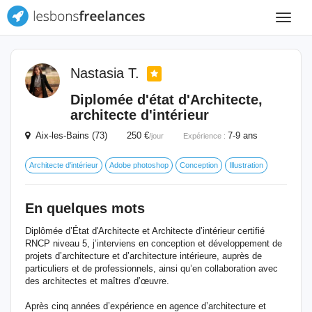
Toggle
navigat
Nastasia T.
Diplomée d'état d'Architecte,
architecte d'intérieur
Aix-les-Bains (73) 250 €
7-9 ans
/jour
Expérience :
Architecte d'intérieur
Adobe photoshop
Conception
Illustration
En quelques mots
Diplômée d’État d'Architecte et Architecte d’intérieur certifié
RNCP niveau 5, j’interviens en conception et développement de
projets d’architecture et d’architecture intérieure, auprès de
particuliers et de professionnels, ainsi qu’en collaboration avec
des architectes et maîtres d’œuvre.
Après cinq années d’expérience en agence d’architecture et