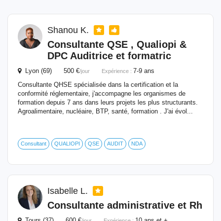
Shanou K.
Consultante QSE , Qualiopi &
DPC Auditrice et formatric
Lyon (69) 500 €
7-9 ans
/jour
Expérience :
Consultante QHSE spécialisée dans la certification et la
conformité réglementaire, j'accompagne les organismes de
formation depuis 7 ans dans leurs projets les plus structurants.
Agroalimentaire, nucléaire, BTP, santé, formation . J'ai évol...
Consultant
QUALIOPI
QSE
AUDIT
NDA
Isabelle L.
Consultante administrative et Rh
Tours (37) 600 €
10 ans et +
/jour
Expérience :