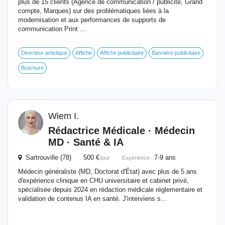
plus de 15 clients (Agence de communication / publicité, Grand
compte, Marques) sur des problématiques liées à la
modernisation et aux performances de supports de
communication Print ...
Directeur artistique
Affiche
Affiche publicitaire
Bannière publicitaire
Brochure
Wiem I.
Rédactrice Médicale · Médecin
MD · Santé & IA
Sartrouville (78) 500 €
7-9 ans
/jour
Expérience :
Médecin généraliste (MD, Doctorat d'État) avec plus de 5 ans
d'expérience clinique en CHU universitaire et cabinet privé,
spécialisée depuis 2024 en rédaction médicale réglementaire et
validation de contenus IA en santé. J'interviens s...