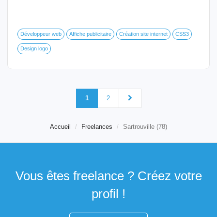
Développeur web
Affiche publicitaire
Création site internet
CSS3
Design logo
1
2
Accueil
Freelances
Sartrouville (78)
Vous êtes freelance ? Créez votre
profil !