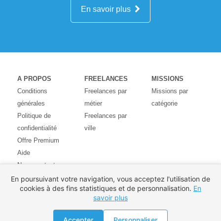
En savoir plus
A PROPOS
FREELANCES
MISSIONS
Conditions
Freelances par
Missions par
générales
métier
catégorie
Politique de
Freelances par
confidentialité
ville
Offre Premium
Aide
Nous contacter
Avis des
En poursuivant votre navigation, vous acceptez l'utilisation de
cookies à des fins statistiques et de personnalisation.
En
utilisateurs
savoir plus
Partenaires
Pays
Accepter
Personnaliser