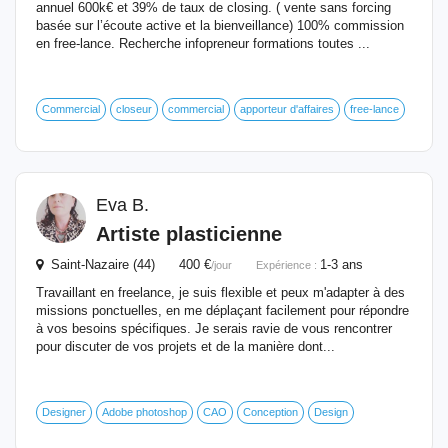
annuel 600k€ et 39% de taux de closing. ( vente sans forcing
basée sur l’écoute active et la bienveillance) 100% commission
en free-lance. Recherche infopreneur formations toutes ...
Commercial
closeur
commercial
apporteur d'affaires
free-lance
Eva B.
Artiste plasticienne
Saint-Nazaire (44) 400 €
1-3 ans
/jour
Expérience :
Travaillant en freelance, je suis flexible et peux m'adapter à des
missions ponctuelles, en me déplaçant facilement pour répondre
à vos besoins spécifiques. Je serais ravie de vous rencontrer
pour discuter de vos projets et de la manière dont...
Designer
Adobe photoshop
CAO
Conception
Design