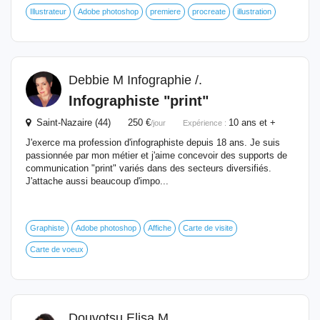
Illustrateur
Adobe photoshop
premiere
procreate
illustration
Debbie M Infographie /.
Infographiste "print"
Saint-Nazaire (44) 250 €
10 ans et +
/jour
Expérience :
J'exerce ma profession d'infographiste depuis 18 ans. Je suis
passionnée par mon métier et j'aime concevoir des supports de
communication "print" variés dans des secteurs diversifiés.
J'attache aussi beaucoup d'impo...
Graphiste
Adobe photoshop
Affiche
Carte de visite
Carte de voeux
Douvotsu Elisa M.