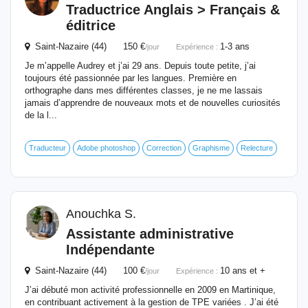
Traductrice Anglais > Français &
éditrice
Saint-Nazaire (44) 150 €
1-3 ans
/jour
Expérience :
Je m’appelle Audrey et j’ai 29 ans. Depuis toute petite, j’ai
toujours été passionnée par les langues. Première en
orthographe dans mes différentes classes, je ne me lassais
jamais d’apprendre de nouveaux mots et de nouvelles curiosités
de la l...
Traducteur
Adobe photoshop
Correction
Graphisme
Relecture
Anouchka S.
Assistante administrative
Indépendante
Saint-Nazaire (44) 100 €
10 ans et +
/jour
Expérience :
J’ai débuté mon activité professionnelle en 2009 en Martinique,
en contribuant activement à la gestion de TPE variées . J’ai été