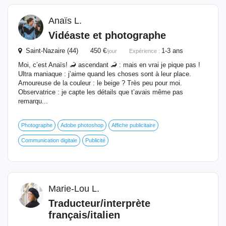
Anaïs L.
Vidéaste et photographe
Saint-Nazaire (44) 450 €
1-3 ans
/jour
Expérience :
Moi, c’est Anaïs! 🦂 ascendant 🦂 : mais en vrai je pique pas !
Ultra maniaque : j’aime quand les choses sont à leur place.
Amoureuse de la couleur : le beige ? Très peu pour moi.
Observatrice : je capte les détails que t’avais même pas
remarqu...
Photographe
Adobe photoshop
Affiche publicitaire
Communication digitale
Publicité
Marie-Lou L.
Traducteur/interprète
français/italien