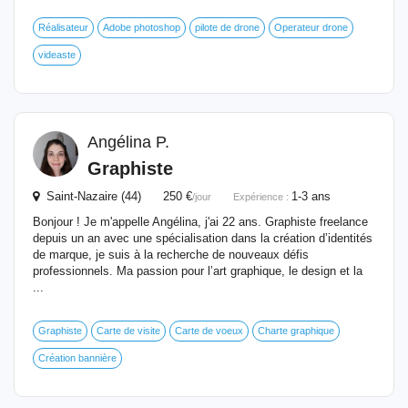
Réalisateur
Adobe photoshop
pilote de drone
Operateur drone
videaste
Angélina P.
Graphiste
Saint-Nazaire (44) 250 €
1-3 ans
/jour
Expérience :
Bonjour ! Je m'appelle Angélina, j'ai 22 ans. Graphiste freelance
depuis un an avec une spécialisation dans la création d’identités
de marque, je suis à la recherche de nouveaux défis
professionnels. Ma passion pour l’art graphique, le design et la
...
Graphiste
Carte de visite
Carte de voeux
Charte graphique
Création bannière