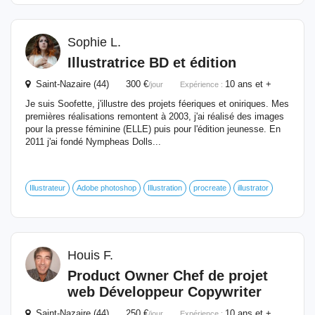
Sophie L.
Illustratrice BD et édition
Saint-Nazaire (44) 300 €
10 ans et +
/jour
Expérience :
Je suis Soofette, j'illustre des projets féeriques et oniriques. Mes
premières réalisations remontent à 2003, j'ai réalisé des images
pour la presse féminine (ELLE) puis pour l'édition jeunesse. En
2011 j'ai fondé Nympheas Dolls...
Illustrateur
Adobe photoshop
Illustration
procreate
illustrator
Houis F.
Product Owner Chef de projet
web Développeur Copywriter
Saint-Nazaire (44) 250 €
10 ans et +
/jour
Expérience :