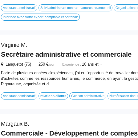
Assistant administratif
Suivi administratif contrats factures relances cli
Organisation d
Interface avec votre expert-comptable et partenair
Virginie M.
Secrétaire administrative et commerciale
Lanquetot (76) 250 €
10 ans et +
/jour
Expérience :
Forte de plusieurs années d'expériences, j'ai eu l'opportunité de travailler da
d'activités comme les ressources humaines, le commerce, en ayant la gestio
Rigoureuse, organisée et d...
Assistant administratif
relations
clients
Gestion administrative
Numérisation docu
Margaux B.
Commerciale - Développement de comptes 