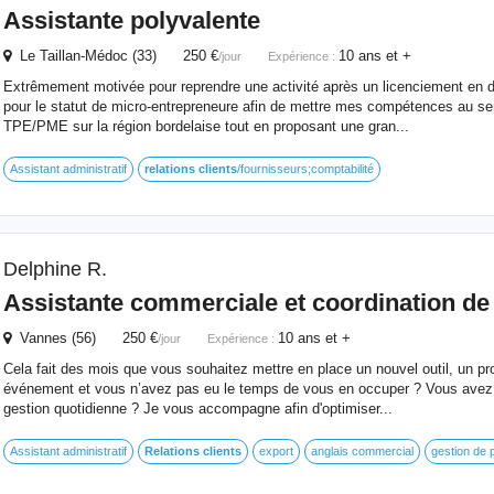
Assistante polyvalente
Le Taillan-Médoc (33) 250 €
10 ans et +
/jour
Expérience :
Extrêmement motivée pour reprendre une activité après un licenciement en d
pour le statut de micro-entrepreneure afin de mettre mes compétences au ser
TPE/PME sur la région bordelaise tout en proposant une gran...
Assistant administratif
relations
clients
/fournisseurs;comptabilité
Delphine R.
Assistante commerciale et coordination de 
Vannes (56) 250 €
10 ans et +
/jour
Expérience :
Cela fait des mois que vous souhaitez mettre en place un nouvel outil, un pr
événement et vous n’avez pas eu le temps de vous en occuper ? Vous avez 
gestion quotidienne ? Je vous accompagne afin d'optimiser...
Assistant administratif
Relations
clients
export
anglais commercial
gestion de p