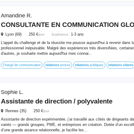
Amandine R.
CONSULTANTE EN COMMUNICATION GL
Lyon (69) 250 €
1-3 ans
/jour
Expérience :
L'appel du challenge et de la réussite me pousse aujourd'hui à revenir dans 
professionnel inépuisable. Malgré des expériences très diversifiées, certain
d'autres, je souhaite mettre aujourd'hui mes connai...
Chargé de communication
relations
presse
relations
publiques
relations
clients
Sophie L.
Assistante de direction / polyvalente
Rennes (35) 250 €
/jour
Assistante de direction expérimentée, j’ai travaillé aux côtés de dirigeants
variés — grands groupes, PME, et entreprises en création. Dotée d’un excell
d’une grande aisance relationnelle, je facilite les...