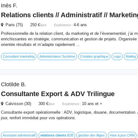
Inès F.
Relations
clients
// Administratif // Marketin
Paris (75) 250 €
4-6 ans
/jour
Expérience :
Professionnelle de la relation client, du marketing et de l’évenementiel, j’ai
enrichissantes en stratégie, communication et gestion de projets. Organisée e
orientée résultats et m’adapte rapidement ...
Consultant marketing
Administrateur Système
Création graphique
Logo
Mailing
Clotilde B.
Consultante Export & ADV Trilingue
Calvisson (30) 300 €
10 ans et +
/jour
Expérience :
Consultante export opérationnelle : ADV, logistique, douane, documentation.
jour, renfort immédiat pour vos opérations.
Assistant administratif
relations
clients
B2B
gestion des litiges
mise à jour CRM