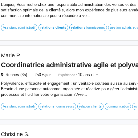
Bonjour, Vous recherchez une responsable administration des ventes et des 
satisfaction optimale de la clientèle, alors mon expérience de plusieurs anné
commerciale internationale pourra répondre à vo...
Assistant administratif
relations
clients
relations
fournisseurs
gestion achats et 
Marie P.
Coordinatrice administrative agile et polyv
Rennes (35) 250 €
10 ans et +
/jour
Expérience :
Polyvalence, efficacité et engagement : un véritable couteau suisse au servic
Besoin d’une personne autonome, organisée et réactive pour gérer l’administr
processus et fluidifier votre organisation ? Ave...
Assistant administratif
relations
fournisseurs
relation
clients
communication
év
Christine S.