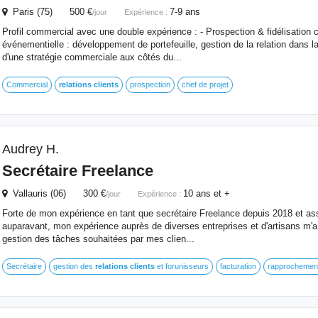
Paris (75) 500 €
7-9 ans
/jour
Expérience :
Profil commercial avec une double expérience : - Prospection & fidélisation 
événementielle : développement de portefeuille, gestion de la relation dans l
d'une stratégie commerciale aux côtés du...
Commercial
relations
clients
prospection
chef de projet
Audrey H.
Secrétaire Freelance
Vallauris (06) 300 €
10 ans et +
/jour
Expérience :
Forte de mon expérience en tant que secrétaire Freelance depuis 2018 et ass
auparavant, mon expérience auprès de diverses entreprises et d'artisans m'
gestion des tâches souhaitées par mes clien...
Secrétaire
gestion des
relations
clients
et forunisseurs
facturation
rapprochement