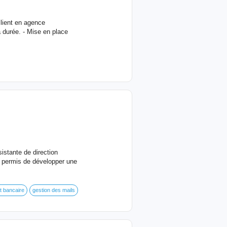
client en agence
a durée. - Mise en place
istante de direction
a permis de développer une
 bancaire
gestion des mails