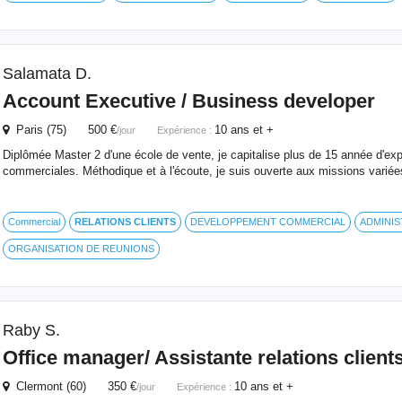
Salamata D.
Account Executive / Business developer
Paris (75) 500 €
10 ans et +
/jour
Expérience :
Diplômée Master 2 d'une école de vente, je capitalise plus de 15 année d'exp
commerciales. Méthodique et à l'écoute, je suis ouverte aux missions variée
Commercial
RELATIONS
CLIENTS
DEVELOPPEMENT COMMERCIAL
ADMINIS
ORGANISATION DE REUNIONS
Raby S.
Office manager/ Assistante
relations
client
Clermont (60) 350 €
10 ans et +
/jour
Expérience :