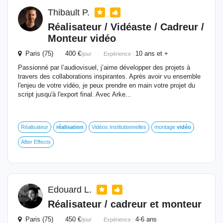
Thibault P.
Réalisateur / Vidéaste / Cadreur /
Monteur
vidéo
Paris (75) 400 €
10 ans et +
/jour
Expérience :
Passionné par l’audiovisuel, j’aime développer des projets à
travers des collaborations inspirantes. Après avoir vu ensemble
l'enjeu de votre vidéo, je peux prendre en main votre projet du
script jusqu'à l'export final. Avec Arke...
Réalisateur
réalisation
Vidéos Institutionnelles
montage
vidéo
After Effects
Edouard L.
Réalisateur / cadreur et monteur
Paris (75) 450 €
4-6 ans
/jour
Expérience :