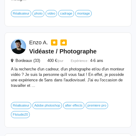
Réalisateur
photo
video
cadrage
montage
Enzo A.
Vidéaste / Photographe
Bordeaux (33) 400 €
4-6 ans
/jour
Expérience :
A la recherche d'un cadreur, d'un photographe et/ou d'un monteur
vidéo ? Je suis la personne qu'il vous faut ! En effet, je possède
une expérience de 5ans dans l'audiovisuel. J'ai eu l'occasion de
travailler et ...
Réalisateur
Adobe photoshop
after effects
premiere pro
Flstudio20