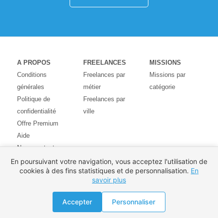
A PROPOS
FREELANCES
MISSIONS
Conditions
Freelances par
Missions par
générales
métier
catégorie
Politique de
Freelances par
confidentialité
ville
Offre Premium
Aide
Nous contacter
Avis des
En poursuivant votre navigation, vous acceptez l'utilisation de
cookies à des fins statistiques et de personnalisation.
En
utilisateurs
savoir plus
Partenaires
Pays
Accepter
Personnaliser