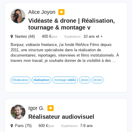
Alice Joyon
Vidéaste & drone |
Réalisation
,
tournage & montage v
Nantes (44) 400 €
10 ans et +
/jour
Expérience :
Bonjour, vidéaste freelance, j'ai fondé RéAlice Films depuis
2011, une structure spécialisée dans la réalisation de
documentaires, reportages, interviews et films institutionnels. À
travers mon travail, je souhaite donner de la visibilité à des ...
Réalisateur
réalisation
montage
vidéo
photo
drone
Igor G.
Réalisateur audiovisuel
Paris (75) 600 €
7-9 ans
/jour
Expérience :