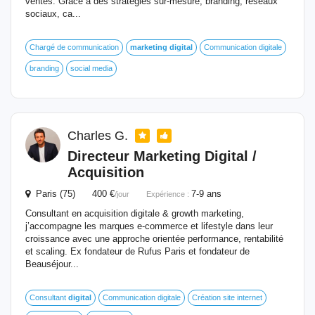
ventes. Grâce à des stratégies sur-mesure, branding, réseaux
sociaux, ca...
Chargé de communication
marketing
digital
Communication digitale
branding
social media
Charles G.
Directeur
Marketing
Digital
/
Acquisition
Paris (75) 400 €
7-9 ans
/jour
Expérience :
Consultant en acquisition digitale & growth marketing,
j’accompagne les marques e-commerce et lifestyle dans leur
croissance avec une approche orientée performance, rentabilité
et scaling. Ex fondateur de Rufus Paris et fondateur de
Beauséjour...
Consultant
digital
Communication digitale
Création site internet