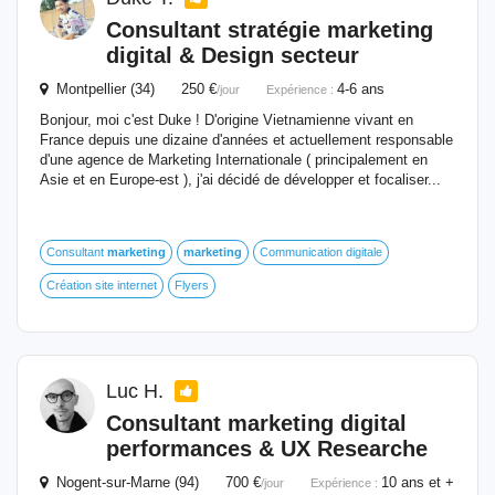
Consultant stratégie
marketing
digital
& Design secteur
Montpellier (34) 250 €
4-6 ans
/jour
Expérience :
Bonjour, moi c'est Duke ! D'origine Vietnamienne vivant en
France depuis une dizaine d'années et actuellement responsable
d'une agence de Marketing Internationale ( principalement en
Asie et en Europe-est ), j'ai décidé de développer et focaliser...
Consultant
marketing
marketing
Communication digitale
Création site internet
Flyers
Luc H.
Consultant
marketing
digital
performances & UX Researche
Nogent-sur-Marne (94) 700 €
10 ans et +
/jour
Expérience :