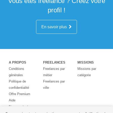
Vous êtes freelance ? Créez votre
profil !
En savoir plus
A PROPOS
FREELANCES
MISSIONS
Conditions
Freelances par
Missions par
générales
métier
catégorie
Politique de
Freelances par
confidentialité
ville
Offre Premium
Aide
Nous contacter
Avis des