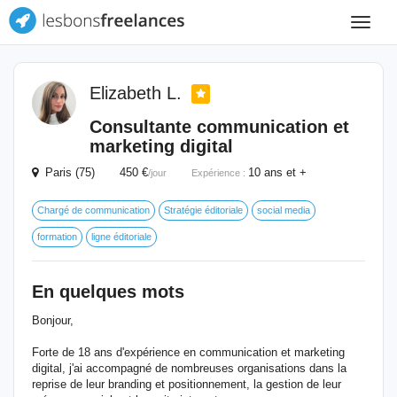
Toggle
navigat
Elizabeth L.
Consultante communication et
marketing digital
Paris (75) 450 €
10 ans et +
/jour
Expérience :
Chargé de communication
Stratégie éditoriale
social media
formation
ligne éditoriale
En quelques mots
Bonjour,
Forte de 18 ans d'expérience en communication et marketing
digital, j'ai accompagné de nombreuses organisations dans la
reprise de leur branding et positionnement, la gestion de leur