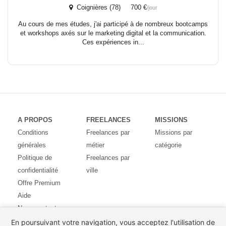
Coignières (78) 700 €
/jour
Au cours de mes études, j'ai participé à de nombreux bootcamps
et workshops axés sur le marketing digital et la communication.
Ces expériences in...
A PROPOS
FREELANCES
MISSIONS
Conditions
Freelances par
Missions par
générales
métier
catégorie
Politique de
Freelances par
confidentialité
ville
Offre Premium
Aide
Nous contacter
Avis des
En poursuivant votre navigation, vous acceptez l'utilisation de