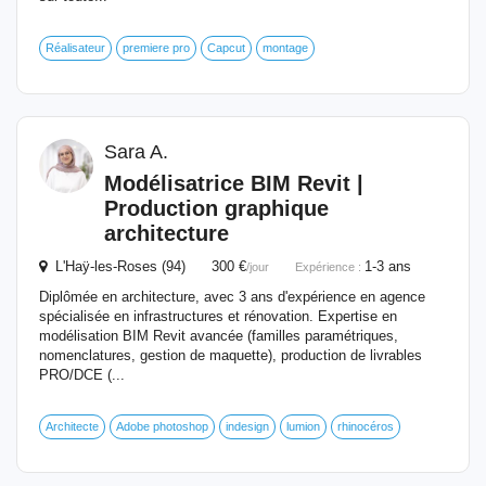
Réalisateur
premiere pro
Capcut
montage
Sara A.
Modélisatrice BIM Revit |
Production graphique
architecture
L'Haÿ-les-Roses (94) 300 €
1-3 ans
/jour
Expérience :
Diplômée en architecture, avec 3 ans d'expérience en agence
spécialisée en infrastructures et rénovation. Expertise en
modélisation BIM Revit avancée (familles paramétriques,
nomenclatures, gestion de maquette), production de livrables
PRO/DCE (...
Architecte
Adobe photoshop
indesign
lumion
rhinocéros