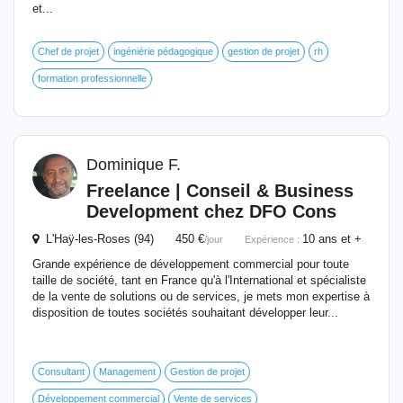
et...
Chef de projet
ingéniérie pédagogique
gestion de projet
rh
formation professionnelle
Dominique F.
Freelance | Conseil & Business
Development chez DFO Cons
L'Haÿ-les-Roses (94) 450 €
10 ans et +
/jour
Expérience :
Grande expérience de développement commercial pour toute
taille de société, tant en France qu'à l'International et spécialiste
de la vente de solutions ou de services, je mets mon expertise à
disposition de toutes sociétés souhaitant développer leur...
Consultant
Management
Gestion de projet
Développement commercial
Vente de services