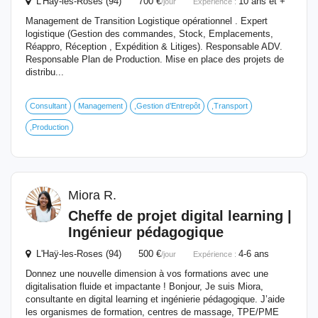
L'Haÿ-les-Roses (94) 700 €
10 ans et +
/jour
Expérience :
Management de Transition Logistique opérationnel . Expert
logistique (Gestion des commandes, Stock, Emplacements,
Réappro, Réception , Expédition & Litiges). Responsable ADV.
Responsable Plan de Production. Mise en place des projets de
distribu...
Consultant
Management
,Gestion d’Entrepôt
,Transport
,Production
Miora R.
Cheffe de projet digital learning |
Ingénieur pédagogique
L'Haÿ-les-Roses (94) 500 €
4-6 ans
/jour
Expérience :
Donnez une nouvelle dimension à vos formations avec une
digitalisation fluide et impactante ! Bonjour, Je suis Miora,
consultante en digital learning et ingénierie pédagogique. J’aide
les organismes de formation, centres de massage, TPE/PME