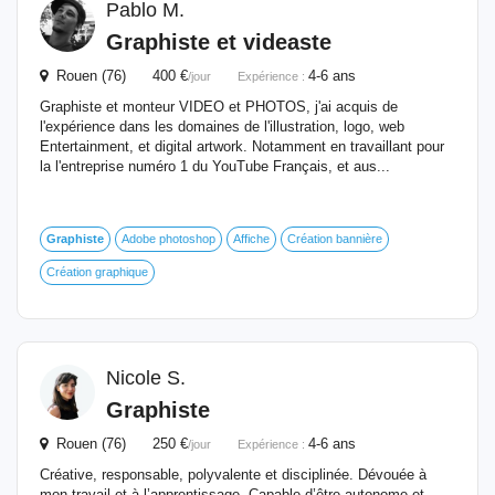
Pablo M.
Graphiste
et videaste
Rouen (76) 400 €
4-6 ans
/jour
Expérience :
Graphiste et monteur VIDEO et PHOTOS, j'ai acquis de
l'expérience dans les domaines de l'illustration, logo, web
Entertainment, et digital artwork. Notamment en travaillant pour
la l'entreprise numéro 1 du YouTube Français, et aus...
Graphiste
Adobe photoshop
Affiche
Création bannière
Création graphique
Nicole S.
Graphiste
Rouen (76) 250 €
4-6 ans
/jour
Expérience :
Créative, responsable, polyvalente et disciplinée. Dévouée à
mon travail et à l’apprentissage. Capable d’être autonome et