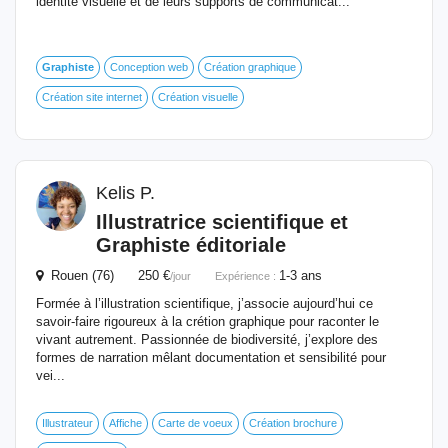
identité visuelle et de leurs supports de communicat...
Graphiste
Conception web
Création graphique
Création site internet
Création visuelle
Kelis P.
Illustratrice scientifique et
Graphiste
éditoriale
Rouen (76) 250 €
1-3 ans
/jour
Expérience :
Formée à l’illustration scientifique, j’associe aujourd’hui ce
savoir-faire rigoureux à la crétion graphique pour raconter le
vivant autrement. Passionnée de biodiversité, j’explore des
formes de narration mêlant documentation et sensibilité pour
vei...
Illustrateur
Affiche
Carte de voeux
Création brochure