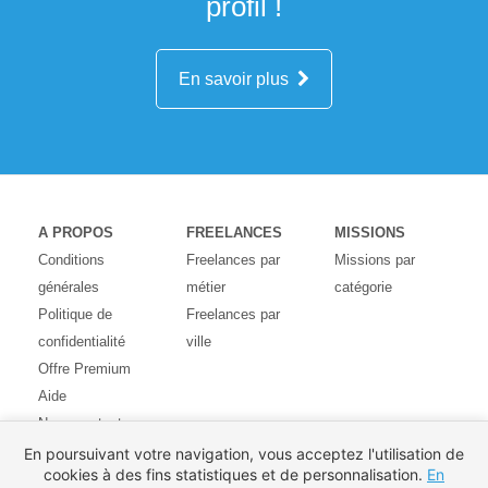
profil !
En savoir plus
A PROPOS
FREELANCES
MISSIONS
Conditions
Freelances par
Missions par
générales
métier
catégorie
Politique de
Freelances par
confidentialité
ville
Offre Premium
Aide
Nous contacter
Avis des
En poursuivant votre navigation, vous acceptez l'utilisation de
cookies à des fins statistiques et de personnalisation.
En
utilisateurs