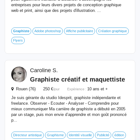
entreprises pour leurs divers projets de conception graphique
web et print, ainsi que des projets d'illustration. ...
Graphiste
Adobe photoshop
Affiche publicitaire
Création graphique
Flyers
Caroline S.
Graphiste
créatif et maquettiste
Rouen (76) 250 €
10 ans et +
/jour
Expérience :
Je suis gérante du studio Idesprit, graphiste indépendante et
freelance. Observer - Ecouter - Analyser - Comprendre pour
mieux communiquer Ma carrière de graphiste a débuté en 2005
par un stage, puis mon envie d’apprendre et mon goût prononcé
p...
Directeur artistique
Graphisme
Identité visuelle
Publicité
édition