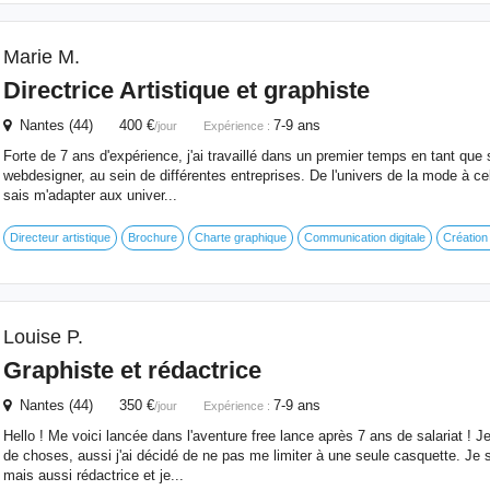
Marie M.
Directrice Artistique et
graphiste
Nantes (44) 400 €
7-9 ans
/jour
Expérience :
Forte de 7 ans d'expérience, j'ai travaillé dans un premier temps en tant que s
webdesigner, au sein de différentes entreprises. De l'univers de la mode à c
sais m'adapter aux univer...
Directeur artistique
Brochure
Charte graphique
Communication digitale
Création
Louise P.
Graphiste
et rédactrice
Nantes (44) 350 €
7-9 ans
/jour
Expérience :
Hello ! Me voici lancée dans l'aventure free lance après 7 ans de salariat ! 
de choses, aussi j'ai décidé de ne pas me limiter à une seule casquette. Je 
mais aussi rédactrice et je...