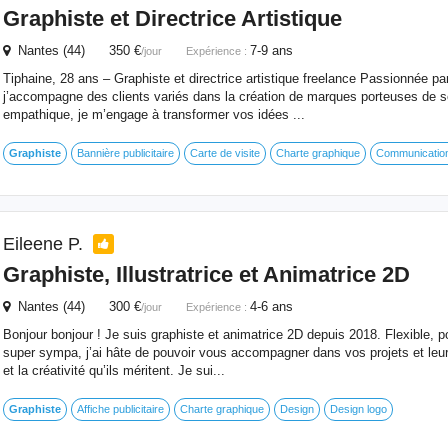
Graphiste
et Directrice Artistique
Nantes (44) 350 €
7-9 ans
/jour
Expérience :
Tiphaine, 28 ans – Graphiste et directrice artistique freelance Passionnée par
j’accompagne des clients variés dans la création de marques porteuses de se
empathique, je m’engage à transformer vos idées ...
Graphiste
Bannière publicitaire
Carte de visite
Charte graphique
Communication 
Eileene P.
Graphiste
, Illustratrice et Animatrice 2D
Nantes (44) 300 €
4-6 ans
/jour
Expérience :
Bonjour bonjour ! Je suis graphiste et animatrice 2D depuis 2018. Flexible, p
super sympa, j’ai hâte de pouvoir vous accompagner dans vos projets et leur 
et la créativité qu’ils méritent. Je sui...
Graphiste
Affiche publicitaire
Charte graphique
Design
Design logo