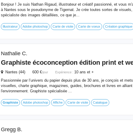
Bonjour ! Je suis Nathan Rigaud, illustrateur et créatif passionné, et vous m'
à Nantes sous le pseudonyme de Tigernat. Je crée toutes sortes de visuels, 
spécialiste des images détaillées, ce que je...
Illustrateur
Adobe photoshop
Carte de visite
Carte de voeux
Création graphique
Nathalie C.
Graphiste
écoconception édition print et w
Nantes (44) 600 €
10 ans et +
/jour
Expérience :
Passionnée par l’univers du papier depuis plus de 30 ans, je conçois et mets
visuelles, charte graphique, magazines, guides, brochures et livres en alliant 
l'environnement. Graphiste spécialisée ...
Graphiste
Adobe photoshop
Affiche
Carte de visite
Catalogue
Gregg B.