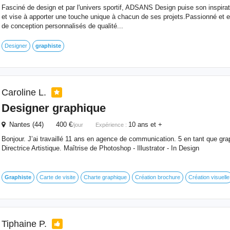
Fasciné de design et par l'univers sportif, ADSANS Design puise son inspir
et vise à apporter une touche unique à chacun de ses projets. ​ Passionné et e
de conception personnalisés de qualité...
Designer
graphiste
Caroline L.
Designer graphique
Nantes (44) 400 €
10 ans et +
/jour
Expérience :
Bonjour. J’ai travaillé 11 ans en agence de communication. 5 en tant que gr
Directrice Artistique. Maîtrise de Photoshop - Illustrator - In Design
Graphiste
Carte de visite
Charte graphique
Création brochure
Création visuelle
Tiphaine P.