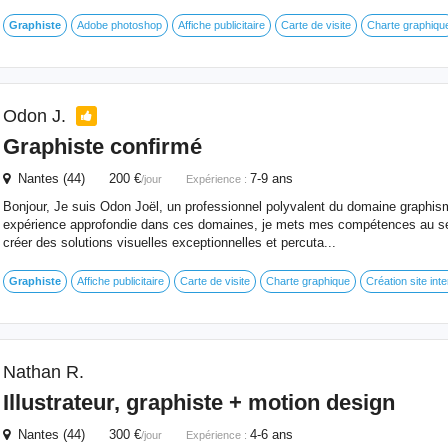
Graphiste
Adobe photoshop
Affiche publicitaire
Carte de visite
Charte graphiqu
Odon J.
Graphiste
confirmé
Nantes (44) 200 €
7-9 ans
/jour
Expérience :
Bonjour, Je suis Odon Joël, un professionnel polyvalent du domaine graphi
expérience approfondie dans ces domaines, je mets mes compétences au se
créer des solutions visuelles exceptionnelles et percuta...
Graphiste
Affiche publicitaire
Carte de visite
Charte graphique
Création site inte
Nathan R.
Illustrateur,
graphiste
+ motion design
Nantes (44) 300 €
4-6 ans
/jour
Expérience :