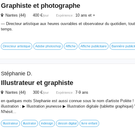
Graphiste
et photographe
Nantes (44) 400 €
10 ans et +
/jour
Expérience :
— Directeur artistique aux heures ouvrables et observateur du quotidien, tout
temps.
Directeur artistique
Adobe photoshop
Affiche
Affiche publicitaire
Bannière publici
Stéphanie D.
Illustrateur et
graphiste
Nantes (44) 300 €
7-9 ans
/jour
Expérience :
en quelques mots Stephanie est aussi connue sous le nom d'artiste Polète 
illustration : ▶︎ Illustration jeunesse ▶︎ Illustration digitale (tablette graphique) 
N'hésit...
Illustrateur
illustrator
indesign
dessin digital
livre enfant