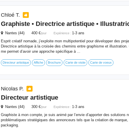
Chloé T.
Graphiste
• Directrice artistique • Illustratri
Nantes (44) 400 €
1-3 ans
/jour
Expérience :
Esprit créatif nomade, j’exploite mon multipotentiel pour développer des proj
Directrice artistique à la croisée des chemins entre graphisme et illustration. 
me permet d’avoir une approche spécifique à ...
Directeur artistique
Affiche
Brochure
Carte de visite
Carte de voeux
Nicolas P.
Directeur artistique
Nantes (44) 300 €
1-3 ans
/jour
Expérience :
Graphiste à mon compte, je suis animé par l’envie d’apporter des solutions n
problématiques stratégiques des annonceurs tels que la création de marque,
packaging.