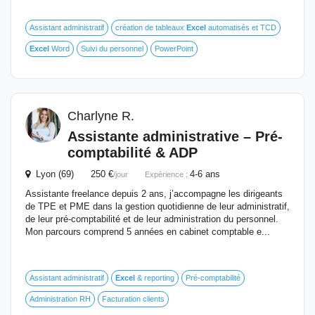
Assistant administratif
création de tableaux
Excel
automatisés et TCD
Excel
Word
Suivi du personnel
PowerPoint
Charlyne R.
Assistante administrative – Pré-
comptabilité & ADP
Lyon (69) 250 €
4-6 ans
/jour
Expérience :
Assistante freelance depuis 2 ans, j’accompagne les dirigeants
de TPE et PME dans la gestion quotidienne de leur administratif,
de leur pré-comptabilité et de leur administration du personnel.
Mon parcours comprend 5 années en cabinet comptable e...
Assistant administratif
Excel
& reporting
Pré-comptabilité
Administration RH
Facturation clients