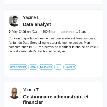
Yacine I.
Data analyst
Viry-Châtillon (91) 500 €
1-3 ans
/jour
Expérience :
Convaincu que la donnée ne vaut que si elle est bien comprise,
j'ai fait du Data Storytelling le cœur de mon expertise. Mon
parcours chez BPCE m'a permis de maîtriser la chaîne de valeur
de la donnée : de l'extraction et l'analyse...
Data scientist
Excel
Rédaction
SQL
Power bi
Yoann T.
Gestionnaire administratif et
financier