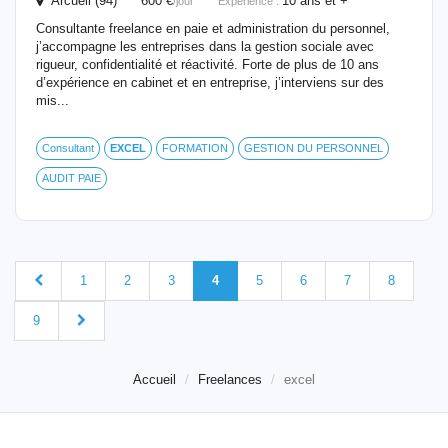
Arcueil (94) 600 €
10 ans et +
/jour
Expérience :
Consultante freelance en paie et administration du personnel,
j’accompagne les entreprises dans la gestion sociale avec
rigueur, confidentialité et réactivité. Forte de plus de 10 ans
d’expérience en cabinet et en entreprise, j’interviens sur des
mis...
Consultant
EXCEL
FORMATION
GESTION DU PERSONNEL
AUDIT PAIE
1
2
3
4
5
6
7
8
9
Accueil
Freelances
excel