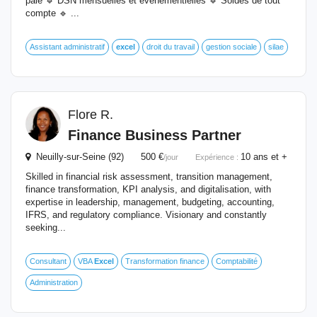
paie 🔹 DSN mensuelles et événementielles 🔹 Soldes de tout
compte 🔹 ...
Assistant administratif
excel
droit du travail
gestion sociale
silae
Flore R.
Finance Business Partner
Neuilly-sur-Seine (92) 500 €
10 ans et +
/jour
Expérience :
Skilled in financial risk assessment, transition management,
finance transformation, KPI analysis, and digitalisation, with
expertise in leadership, management, budgeting, accounting,
IFRS, and regulatory compliance. Visionary and constantly
seeking...
Consultant
VBA
Excel
Transformation finance
Comptabilité
Administration