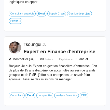
logistiques en oppor...
Consultant stratégie
Excel
Supply Chain
Gestion de projets
Power Bi
Tsoungui J.
Expert en Finance d'entreprise
Montpellier (34) 800 €
10 ans et +
/jour
Expérience :
Bonjour, Je suis Expert en gestion financière d'entreprise. Fort
de plus de 15 ans d'expérience accumulée au sein de grands
groupes et de PME, j'offre aux entreprises un savoir-faire
éprouvé. J'assure des missions de manager ...
Consultant
Excel
comptabilité
analyse financière
ERP