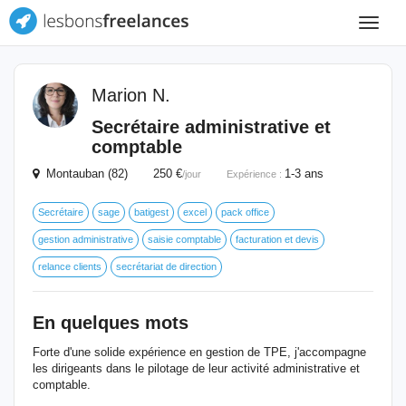
Toggle
navigat
Marion N.
Secrétaire administrative et
comptable
Montauban (82) 250 €
1-3 ans
/jour
Expérience :
Secrétaire
sage
batigest
excel
pack office
gestion administrative
saisie comptable
facturation et devis
relance clients
secrétariat de direction
En quelques mots
Forte d'une solide expérience en gestion de TPE, j'accompagne
les dirigeants dans le pilotage de leur activité administrative et
comptable.