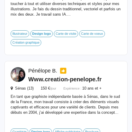
toucher à tout et utiliser diverses techniques et styles pour mes
illustrations. Je fais du dessin traditionnel, vectoriel et parfois un
mix des deux. Je travail sans IA....
Illustrateur
Design
logo
Carte de visite
Carte de voeux
Création graphique
Pénélope B.
Www.creation-penelope.fr
Sénas (13) 150 €
10 ans et +
/jour
Expérience :
En tant que graphiste indépendante basée à Sénas, dans le sud
de la France, mon travail consiste à créer des éléments visuels
captivants et efficaces pour une variété de clients. Depuis mes
débuts en 2004, j’ai développé une expertise dans la concept...
Graphiste
Design
logo
Affiche publicitaire
Brochure