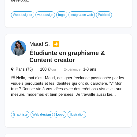
développ...
Webdesigner
webdesign
logo
Intégration web
Publicité
Maud S.
Étudiante en graphisme &
Content creator
Paris (75) 100 €
1-3 ans
/jour
Expérience :
👋 Hello, moi c’est Maud, designer freelance passionnée par les
visuels percutants et les identités qui ont du caractère. 💡 Mon
truc ? Donner vie à vos idées avec des créations visuelles sur-
mesure, modernes et bien pensées. Je travaille aussi bie...
Graphiste
Web
design
Logo
Illustration