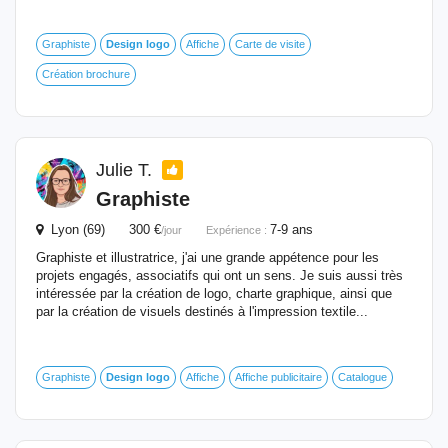
Graphiste
Design
logo
Affiche
Carte de visite
Création brochure
Julie T.
Graphiste
Lyon (69) 300 €
7-9 ans
/jour
Expérience :
Graphiste et illustratrice, j'ai une grande appétence pour les
projets engagés, associatifs qui ont un sens. Je suis aussi très
intéressée par la création de logo, charte graphique, ainsi que
par la création de visuels destinés à l'impression textile...
Graphiste
Design
logo
Affiche
Affiche publicitaire
Catalogue