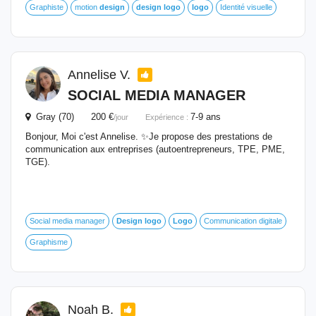
Graphiste
motion
design
design
logo
logo
Identité visuelle
Annelise V.
SOCIAL MEDIA MANAGER
Gray (70) 200 €
7-9 ans
/jour
Expérience :
Bonjour, Moi c'est Annelise. ✨Je propose des prestations de
communication aux entreprises (autoentrepreneurs, TPE, PME,
TGE).
Social media manager
Design
logo
Logo
Communication digitale
Graphisme
Noah B.