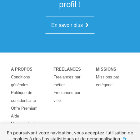
profil !
En savoir plus
A PROPOS
FREELANCES
MISSIONS
Conditions
Freelances par
Missions par
générales
métier
catégorie
Politique de
Freelances par
confidentialité
ville
Offre Premium
Aide
Nous contacter
Avis des
En poursuivant votre navigation, vous acceptez l'utilisation de
cookies à des fins statistiques et de personnalisation.
En
utilisateurs