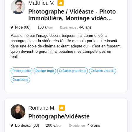
Matthieu V.
Photographe / Vidéaste - Photo
Immobilière, Montage vidéo...
Nice (06) 150 €
4-6 ans
/jour
Expérience :
Passionné par l’image depuis toujours, j’ai commencé la
photographie et la vidéo très tôt. Je me suis par la suite inscrit
dans une école de cinéma et étant adepte du « c’est en forgeant
qu’on devient forgeron » j’ai peaufiné mes compétences en
réali...
Photographe
Design
logo
Création graphique
Création visuelle
Graphisme
Romane M.
Photographe/vidéaste
Bordeaux (33) 200 €
4-6 ans
/jour
Expérience :