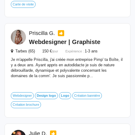
Carte de visite
Priscilla G.
Webdesigner | Graphiste
Tarbes (65) 150 €
1-3 ans
/jour
Expérience :
Je m'appelle Priscilla, j'ai créée mon entreprise Pimp' ta Boîte, il
y a deux ans. Ayant appris en autodidacte je suis de nature
débrouillarde, dynamique et polyvalente concernant les
domaines de la comm'. Je suis passionnée p...
Webdesigner
Design
logo
Logo
Création bannière
Création brochure
Julie D.