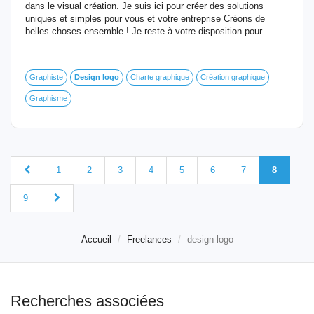
dans le visual création. Je suis ici pour créer des solutions
uniques et simples pour vous et votre entreprise Créons de
belles choses ensemble ! Je reste à votre disposition pour...
Graphiste
Design
logo
Charte graphique
Création graphique
Graphisme
1
2
3
4
5
6
7
8
9
Accueil
Freelances
design logo
Recherches associées