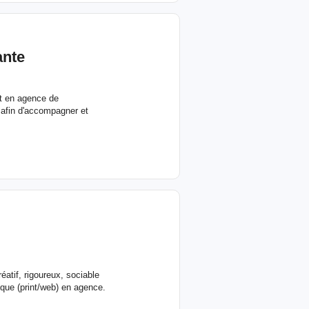
ante
nt en agence de
l afin d'accompagner et
éatif, rigoureux, sociable
ique (print/web) en agence.