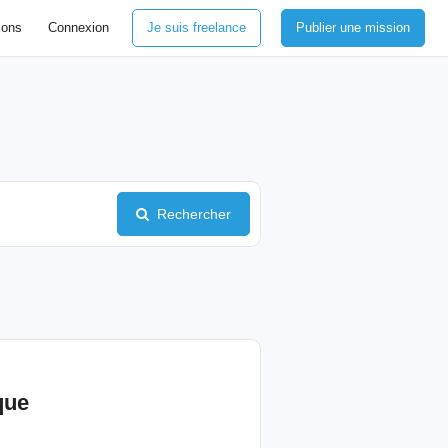
ions
Connexion
Je suis freelance
Publier une mission
Rechercher
que