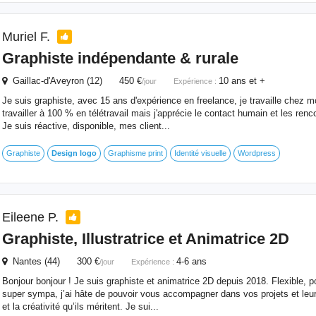
Muriel F.
Graphiste indépendante & rurale
Gaillac-d'Aveyron (12) 450 €
10 ans et +
/jour
Expérience :
Je suis graphiste, avec 15 ans d'expérience en freelance, je travaille chez m
travailler à 100 % en télétravail mais j'apprécie le contact humain et les renco
Je suis réactive, disponible, mes client...
Graphiste
Design
logo
Graphisme print
Identité visuelle
Wordpress
Eileene P.
Graphiste, Illustratrice et Animatrice 2D
Nantes (44) 300 €
4-6 ans
/jour
Expérience :
Bonjour bonjour ! Je suis graphiste et animatrice 2D depuis 2018. Flexible, p
super sympa, j’ai hâte de pouvoir vous accompagner dans vos projets et leur 
et la créativité qu’ils méritent. Je sui...