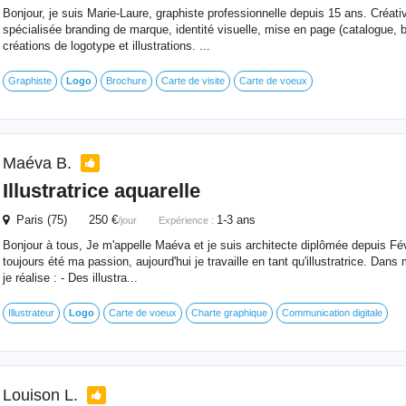
Bonjour, je suis Marie-Laure, graphiste professionnelle depuis 15 ans. Créativ
spécialisée branding de marque, identité visuelle, mise en page (catalogue, bro
créations de logotype et illustrations. ...
Graphiste
Logo
Brochure
Carte de visite
Carte de voeux
Maéva B.
Illustratrice aquarelle
Paris (75) 250 €
1-3 ans
/jour
Expérience :
Bonjour à tous, Je m'appelle Maéva et je suis architecte diplômée depuis Févr
toujours été ma passion, aujourd'hui je travaille en tant qu'illustratrice. Dans m
je réalise : - Des illustra...
Illustrateur
Logo
Carte de voeux
Charte graphique
Communication digitale
Louison L.