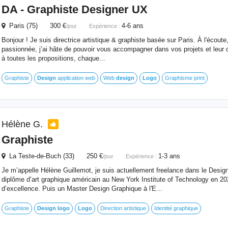
DA - Graphiste Designer UX
Paris (75) 300 €
4-6 ans
/jour
Expérience :
Bonjour ! Je suis directrice artistique & graphiste basée sur Paris. À l'écoute,
passionnée, j’ai hâte de pouvoir vous accompagner dans vos projets et leur 
à toutes les propositions, chaque...
Graphiste
Design
application web
Web
design
Logo
Graphisme print
Hélène G.
Graphiste
La Teste-de-Buch (33) 250 €
1-3 ans
/jour
Expérience :
Je m’appelle Hélène Guillemot, je suis actuellement freelance dans le Design
diplôme d’art graphique américain au New York Institute of Technology en 2
d’excellence. Puis un Master Design Graphique à l'E...
Graphiste
Design
logo
Logo
Direction artistique
Identité graphique