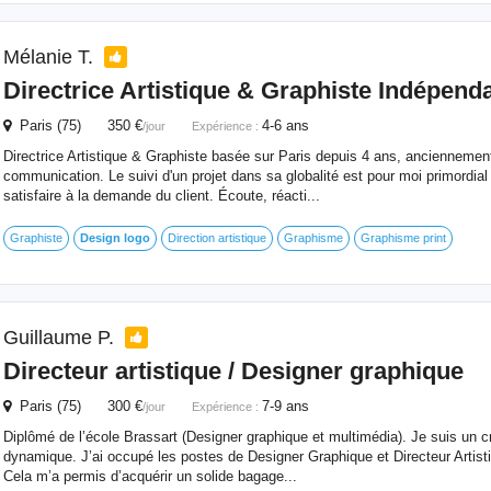
Mélanie T.
Directrice Artistique & Graphiste Indépend
Paris (75) 350 €
4-6 ans
/jour
Expérience :
Directrice Artistique & Graphiste basée sur Paris depuis 4 ans, ancienneme
communication. Le suivi d'un projet dans sa globalité est pour moi primordia
satisfaire à la demande du client. Écoute, réacti...
Graphiste
Design
logo
Direction artistique
Graphisme
Graphisme print
Guillaume P.
Directeur artistique / Designer graphique
Paris (75) 300 €
7-9 ans
/jour
Expérience :
Diplômé de l’école Brassart (Designer graphique et multimédia). Je suis un cr
dynamique. J’ai occupé les postes de Designer Graphique et Directeur Artist
Cela m’a permis d’acquérir un solide bagage...