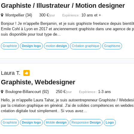
Graphiste / Illustrateur / Motion designer
Montpellier (34) 300 €
10 ans et +
/jour
Expérience :
Bonjour ! Je m'appelle Benjamin, et je suis graphiste freelance depuis bientôt
Emile Cohl à Lyon en 2017 et anciennement graphiste dans une agence de pro
suis disponible pour tout type de...
Graphiste
Design
logo
motion
design
Création graphique
Graphisme
Laura T.
Graphiste, Webdesigner
Boulogne-Billancourt (92) 250 €
1-3 ans
/jour
Expérience :
Hello, je m'appelle Laura Tahar, je suis autoentrepreneur Graphiste / Webdes
par la création graphique en général. J'ai de solides compétences en webdes
création digitale tout simplement.. Si vous avez...
Graphiste
Design
logo
Mobile
design
Responsive
Design
Logo