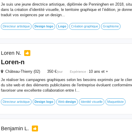
Je suis une jeune directrice artistique, diplômée de Penninghen en 2018, sit
dans la création d’identité visuelle, le territoire graphique et l’édition, je donn
traduit vos exigences par un design...
Directeur artistique
Design
logo
Logo
Création graphique
Graphisme
Loren N.
Loren-n
Château-Thierry (02) 350 €
10 ans et +
/jour
Expérience :
Je réaliser les campagnes graphiques selon les besoins exprimés par le clien
du site web et des éléments publicitaires de l'entreprise évoluent conforméme
favoriser une excellente collaboration entre l...
Directeur artistique
Design
logo
Web
design
Identité visuelle
Maquettiste
Benjamin L.