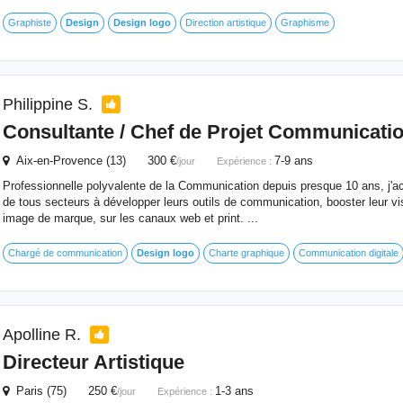
Graphiste
Design
Design
logo
Direction artistique
Graphisme
Philippine S.
Consultante / Chef de Projet Communicatio
Aix-en-Provence (13) 300 €
7-9 ans
/jour
Expérience :
Professionnelle polyvalente de la Communication depuis presque 10 ans, j'a
de tous secteurs à développer leurs outils de communication, booster leur visib
image de marque, sur les canaux web et print. ...
Chargé de communication
Design
logo
Charte graphique
Communication digitale
Apolline R.
Directeur Artistique
Paris (75) 250 €
1-3 ans
/jour
Expérience :