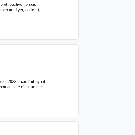
e et réactive, je suis
chure, flyer, carte...),
ier 2022, mais l'art ayant
on activité d'illustratrice