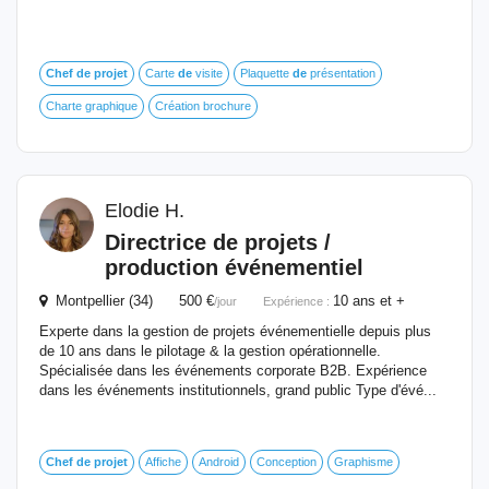
Chef
de
projet
Carte
de
visite
Plaquette
de
présentation
Charte graphique
Création brochure
Elodie H.
Directrice
de
projets /
production événementiel
Montpellier (34) 500 €
10 ans et +
/jour
Expérience :
Experte dans la gestion de projets événementielle depuis plus
de 10 ans dans le pilotage & la gestion opérationnelle.
Spécialisée dans les événements corporate B2B. Expérience
dans les événements institutionnels, grand public Type d'évé...
Chef
de
projet
Affiche
Android
Conception
Graphisme