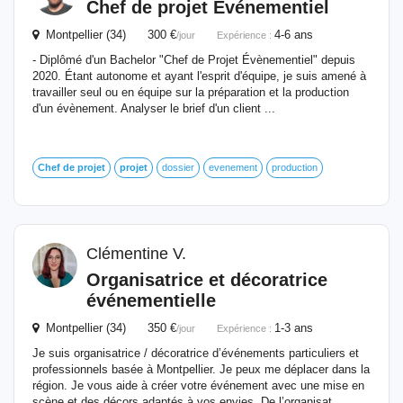
Chef
de
projet
Événementiel
Montpellier (34) 300 €
4-6 ans
/jour
Expérience :
- Diplômé d'un Bachelor "Chef de Projet Évènementiel" depuis
2020. Étant autonome et ayant l'esprit d'équipe, je suis amené à
travailler seul ou en équipe sur la préparation et la production
d'un évènement. Analyser le brief d'un client ...
Chef
de
projet
projet
dossier
evenement
production
Clémentine V.
Organisatrice et décoratrice
événementielle
Montpellier (34) 350 €
1-3 ans
/jour
Expérience :
Je suis organisatrice / décoratrice d’événements particuliers et
professionnels basée à Montpellier. Je peux me déplacer dans la
région. Je vous aide à créer votre événement avec une mise en
scène et des décors adaptés à vos envies. De l’organisat...