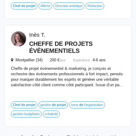
Chef
de
projet
Affiche
Direction artistique
Rédaction
Inès T.
CHEFFE
DE
PROJETS
ÉVÈNEMENTIELS
Montpellier (34) 200 €
4-6 ans
/jour
Expérience :
Cheffe de projet événementiel & marketing, je conçois et
orchestre des événements professionnels à fort impact, pensés
pour marquer durablement les esprits et générer une véritable
satisfaction côté client comme côté participant. Issue d’un pa...
Chef
de
projet
gestion
de
projet
sens
de
l'organisation
gestion budgétaire
créativité