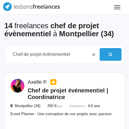
Toggle
navigat
14
freelances
chef de projet
évènementiel
à
Montpellier (34)
Axelle P.
Chef
de
projet
événementiel |
Coordinatrice
Montpellier (34) 350 €
4-6 ans
/jour
Expérience :
Event Planner - Une conception de vos projets avec passion