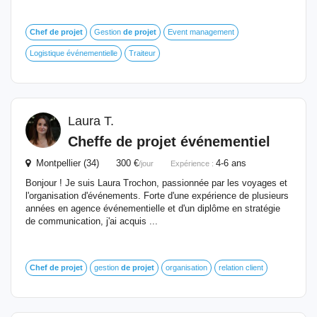
Chef
de
projet
Gestion
de
projet
Event management
Logistique événementielle
Traiteur
Laura T.
Cheffe
de
projet
événementiel
Montpellier (34) 300 €
4-6 ans
/jour
Expérience :
Bonjour ! Je suis Laura Trochon, passionnée par les voyages et
l'organisation d'événements. Forte d'une expérience de plusieurs
années en agence événementielle et d'un diplôme en stratégie
de communication, j'ai acquis ...
Chef
de
projet
gestion
de
projet
organisation
relation client