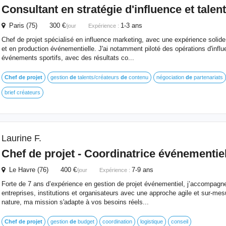
Consultant en stratégie d'influence et tal
Paris (75) 300 €
1-3 ans
/jour
Expérience :
Chef de projet spécialisé en influence marketing, avec une expérience soli
et en production événementielle. J'ai notamment piloté des opérations d'infl
événements sportifs, avec des résultats co...
Chef
de
projet
gestion
de
talents/créateurs
de
contenu
négociation
de
partenariats
brief créateurs
Laurine F.
Chef
de
projet
- Coordinatrice événementie
Le Havre (76) 400 €
7-9 ans
/jour
Expérience :
Forte de 7 ans d’expérience en gestion de projet événementiel, j’accompagne
entreprises, institutions et organisateurs avec une approche agile et sur-mes
nature, ma mission s'adapte à vos besoins réels...
Chef
de
projet
gestion
de
budget
coordination
logistique
conseil