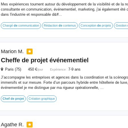
Mes expériences tournent autour du développement de la visibilité et de la no
consultante en communication, événementiel, marketing, j'ai également été c
dans l'industrie et responsable d&#...
Chargé
de
communication
Rédaction
de
contenus
Conception
de
projets
Gestion
Marion M.
Cheffe
de
projet
événementiel
Paris (75) 450 €
7-9 ans
/jour
Expérience :
J’accompagne les entreprises et agences dans la coordination et la scénog
immersifs et sur mesure. Forte d’un parcours hybride entre hôtellerie de luxe,
événementiel je me distingue par ma rigueur opérationnelle, ...
Chef
de
projet
Création graphique
Agathe R.