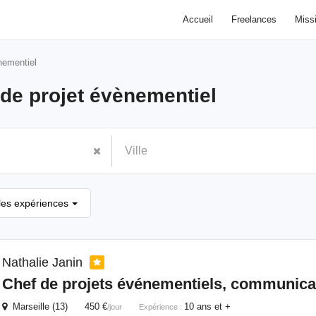
Accueil
Freelances
Miss
nementiel
 de projet évènementiel
les expériences
Nathalie Janin
Chef
de
projets événementiels, communicat
Marseille (13) 450 €
10 ans et +
/jour
Expérience :