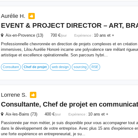
Aurélie H.
EVENT & PROJECT DIRECTOR – ART, BR
Aix-en-Provence (13) 700 €
10 ans et +
/jour
Expérience :
Professionnelle chevronnée en direction de projets complexes et en création
immersives, Lilou Aurélie Honoré incarne une polyvalence rare mêlant rigueur 
artistique et excellence opérationnelle. Son parcours hybri...
Consultant
Chef
de
projet
web design
sourcing
RSE
Lorrene S.
Consultante,
Chef
de
projet
en communicat
Aix-les-Bains (73) 400 €
10 ans et +
/jour
Expérience :
Passionnée par mon métier, je suis disponible pour vous accompagner tout au
dans le développement de votre entreprise. Avec plus 15 ans d'expérience 
une forte expérience en entrepreneuriat, je su...