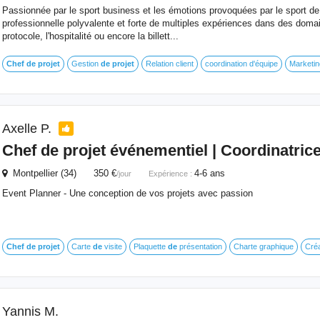
Passionnée par le sport business et les émotions provoquées par le sport de 
professionnelle polyvalente et forte de multiples expériences dans des domai
protocole, l'hospitalité ou encore la billett...
Chef
de
projet
Gestion
de
projet
Relation client
coordination d'équipe
Marketing
Axelle P.
Chef
de
projet
événementiel | Coordinatric
Montpellier (34) 350 €
4-6 ans
/jour
Expérience :
Event Planner - Une conception de vos projets avec passion
Chef
de
projet
Carte
de
visite
Plaquette
de
présentation
Charte graphique
Créa
Yannis M.