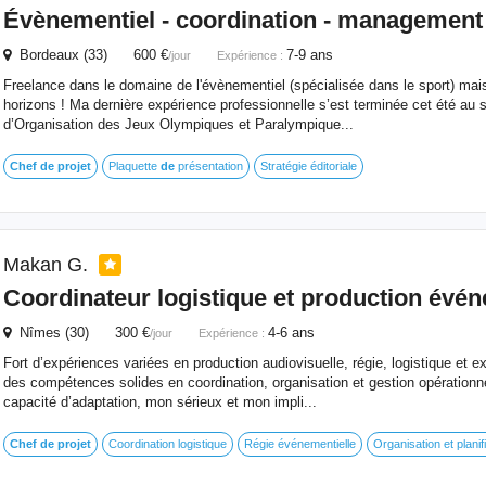
Évènementiel - coordination - management
Bordeaux (33) 600 €
7-9 ans
/jour
Expérience :
Freelance dans le domaine de l'évènementiel (spécialisée dans le sport) mais
horizons ! Ma dernière expérience professionnelle s’est terminée cet été au 
d’Organisation des Jeux Olympiques et Paralympique...
Chef
de
projet
Plaquette
de
présentation
Stratégie éditoriale
Makan G.
Coordinateur logistique et production évén
Nîmes (30) 300 €
4-6 ans
/jour
Expérience :
Fort d’expériences variées en production audiovisuelle, régie, logistique et ex
des compétences solides en coordination, organisation et gestion opération
capacité d’adaptation, mon sérieux et mon impli...
Chef
de
projet
Coordination logistique
Régie événementielle
Organisation et planif