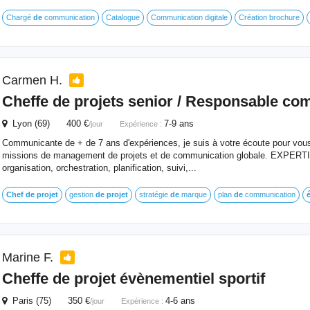
Chargé
de
communication
Catalogue
Communication digitale
Création brochure
Carmen H.
Cheffe
de
projets senior / Responsable co
Lyon (69) 400 €
7-9 ans
/jour
Expérience :
Communicante de + de 7 ans d'expériences, je suis à votre écoute pour vo
missions de management de projets et de communication globale. EXPERTIS
organisation, orchestration, planification, suivi,...
Chef
de
projet
gestion
de
projet
stratégie
de
marque
plan
de
communication
Marine F.
Cheffe
de
projet
évènementiel
sportif
Paris (75) 350 €
4-6 ans
/jour
Expérience :