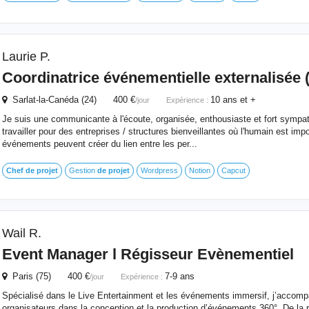
Laurie P.
Coordinatrice événementielle externalisée (
Sarlat-la-Canéda (24) 400 €
10 ans et +
/jour
Expérience :
Je suis une communicante à l'écoute, organisée, enthousiaste et fort sympat
travailler pour des entreprises / structures bienveillantes où l'humain est impo
événements peuvent créer du lien entre les per...
Chef
de
projet
Gestion
de
projet
Wordpress
Notion
Capcut
Wail R.
Event Manager l Régisseur Evènementiel
Paris (75) 400 €
7-9 ans
/jour
Expérience :
Spécialisé dans le Live Entertainment et les événements immersif, j’accom
organisateurs dans la conception et la production d’événements 360°. De la ré