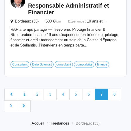
Responsable Administratif et
Financier
Bordeaux (33) 500 €
10 ans et +
/jour
Expérience :
RAF à temps partagé — Trésorerie, Pilotage financier &
Structuration finance 19 ans d'expérience en trésorerie, pilotage
financier et credit management au sein de la Caisse d'Épargne
et de Stellantis. J'interviens en temps parta...
Consultant
Data Scientist
consultant
comptabilité
finance
1
2
3
4
5
6
7
8
9
Accueil
Freelances
Bordeaux (33)