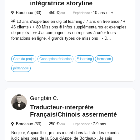
intégratrice storyline
Bordeaux (33) 450 €
10 ans et +
/jour
Expérience :
🌟 10 ans d'expertise en digital learning / 7 ans en freelance / +
45 clients / + 80 Missions 🌐 Infos supplémentaires et exemples
de projets : 👀 J’accompagne les entreprises à créer leurs
formations en ligne. 4 grands types de missions : - D...
Chef de projet
Conception rédaction
E-learning
formation
pédagogie
Gengbin C.
Traducteur-interprète
Français/Chinois assermenté
Bordeaux (33) 250 €
7-9 ans
/jour
Expérience :
Bonjour, Aujourd'hui, je suis inscrit dans la liste des experts
judiciaires près de la Cour d'Appel de Bordeaux. Je suis