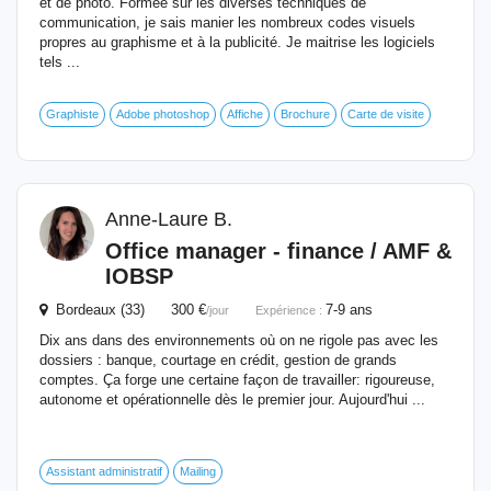
et de photo. Formée sur les diverses techniques de
communication, je sais manier les nombreux codes visuels
propres au graphisme et à la publicité. Je maitrise les logiciels
tels ...
Graphiste
Adobe photoshop
Affiche
Brochure
Carte de visite
Anne-Laure B.
Office manager - finance / AMF &
IOBSP
Bordeaux (33) 300 €
7-9 ans
/jour
Expérience :
Dix ans dans des environnements où on ne rigole pas avec les
dossiers : banque, courtage en crédit, gestion de grands
comptes. Ça forge une certaine façon de travailler: rigoureuse,
autonome et opérationnelle dès le premier jour. Aujourd'hui ...
Assistant administratif
Mailing