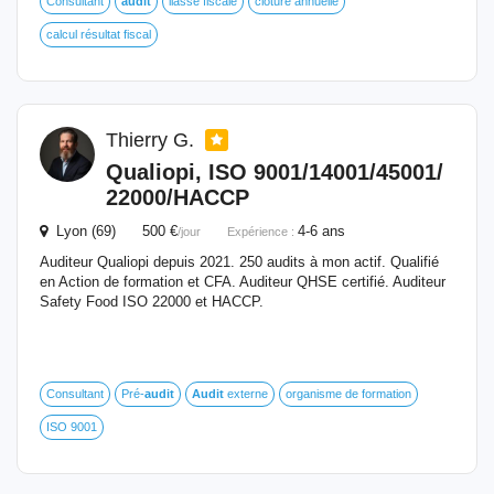
Consultant
audit
liasse fiscale
cloture annuelle
calcul résultat fiscal
Thierry G.
Qualiopi, ISO 9001/14001/45001/
22000/HACCP
Lyon (69) 500 €
4-6 ans
/jour
Expérience :
Auditeur Qualiopi depuis 2021. 250 audits à mon actif. Qualifié
en Action de formation et CFA. Auditeur QHSE certifié. Auditeur
Safety Food ISO 22000 et HACCP.
Consultant
Pré-
audit
Audit
externe
organisme de formation
ISO 9001