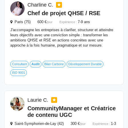
Charline C.
Chef de projet QHSE / RSE
Paris (75) 600 €
7-9 ans
/jour
Expérience :
J'accompagne les entreprises à clarifier, structurer et atteindre
leurs objectifs avec une conviction simple : transformer les
ambitions QHSE et RSE en actions concrètes avec une
approche à la fois humaine, pragmatique et sur mesure.
Consultant
Audit
Bilan Carbone
Développement Durable
ISO 9001
Laurie C.
CommunityManager et Créatrice
de contenu UGC
Saint-Symphorien-de-Lay (42) 300 €
1-3
/jour
Expérience :