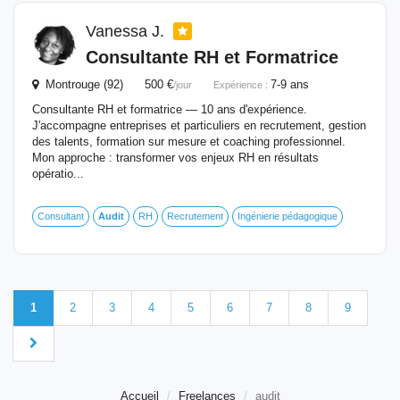
Vanessa J.
Consultante RH et Formatrice
Montrouge (92) 500 €
7-9 ans
/jour
Expérience :
Consultante RH et formatrice — 10 ans d'expérience.
J'accompagne entreprises et particuliers en recrutement, gestion
des talents, formation sur mesure et coaching professionnel.
Mon approche : transformer vos enjeux RH en résultats
opératio...
Consultant
Audit
RH
Recrutement
Ingénierie pédagogique
1
2
3
4
5
6
7
8
9
Accueil
Freelances
audit