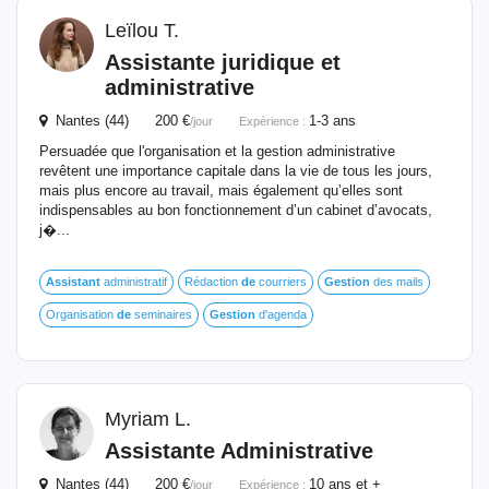
Leïlou T.
Assistante juridique et
administrative
Nantes (44) 200 €
1-3 ans
/jour
Expérience :
Persuadée que l'organisation et la gestion administrative
revêtent une importance capitale dans la vie de tous les jours,
mais plus encore au travail, mais également qu’elles sont
indispensables au bon fonctionnement d’un cabinet d’avocats,
j�...
Assistant
administratif
Rédaction
de
courriers
Gestion
des mails
Organisation
de
seminaires
Gestion
d'agenda
Myriam L.
Assistante
Administrative
Nantes (44) 200 €
10 ans et +
/jour
Expérience :