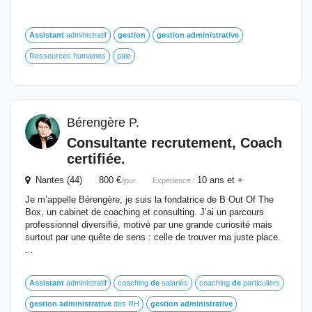
Assistant
administratif
gestion
gestion
administrative
Ressources humaines
paie
Bérengère P.
Consultante recrutement, Coach
certifiée.
Nantes (44) 800 €
10 ans et +
/jour
Expérience :
Je m’appelle Bérengère, je suis la fondatrice de B Out Of The
Box, un cabinet de coaching et consulting. J’ai un parcours
professionnel diversifié, motivé par une grande curiosité mais
surtout par une quête de sens : celle de trouver ma juste place.
...
Assistant
administratif
coaching
de
salariés
coaching
de
particuliers
gestion
administrative
des RH
gestion
administrative