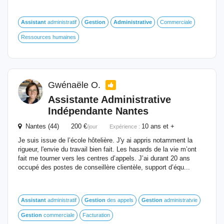
Assistant
administratif
Gestion
Administrative
Commerciale
Ressources humaines
Gwénaële O.
Assistante
Administrative
Indépendante Nantes
Nantes (44) 200 €
10 ans et +
/jour
Expérience :
Je suis issue de l’école hôtelière. J'y ai appris notamment la
rigueur, l'envie du travail bien fait. Les hasards de la vie m’ont
fait me tourner vers les centres d’appels. J’ai durant 20 ans
occupé des postes de conseillère clientèle, support d’équ...
Assistant
administratif
Gestion
des appels
Gestion
administratvie
Gestion
commerciale
Facturation