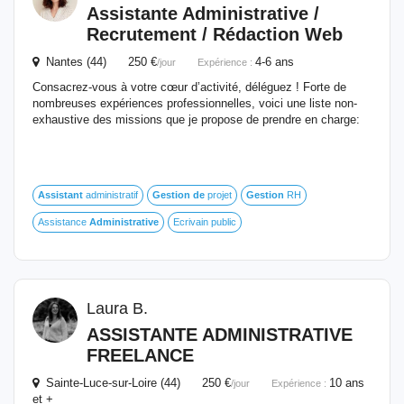
Assistante
Administrative
/
Recrutement / Rédaction Web
Nantes (44) 250 €
4-6 ans
/jour
Expérience :
Consacrez-vous à votre cœur d’activité, déléguez ! Forte de
nombreuses expériences professionnelles, voici une liste non-
exhaustive des missions que je propose de prendre en charge:
Assistant
administratif
Gestion
de
projet
Gestion
RH
Assistance
Administrative
Ecrivain public
Laura B.
ASSISTANTE
ADMINISTRATIVE
FREELANCE
Sainte-Luce-sur-Loire (44) 250 €
10 ans
/jour
Expérience :
et +