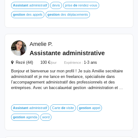
Assistant
administratif
devis
prise
de
rendez-vous
gestion
des appels
gestion
des déplacements
Amelie P.
Assistante
administrative
Rezé (44) 100 €
1-3 ans
/jour
Expérience :
Bonjour et bienvenue sur mon profil ! Je suis Amélie secrétaire
administratif et je me lance en freelance, spécialisée dans
l’accompagnement administratif des professionnels et des
entreprises. Avec un baccalauréat gestion -administration et ...
Assistant
administratif
Carte
de
visite
gestion
appel
gestion
agenda
word