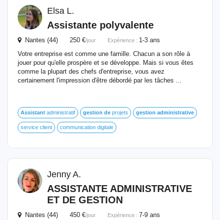
Elsa L.
Assistante polyvalente
Nantes (44) 250 €
1-3 ans
/jour
Expérience :
Votre entreprise est comme une famille. Chacun a son rôle à
jouer pour qu'elle prospère et se développe. Mais si vous êtes
comme la plupart des chefs d'entreprise, vous avez
certainement l'impression d'être débordé par les tâches ...
Assistant
administratif
gestion
de
projets
gestion
administrative
service client
communication digitale
Jenny A.
ASSISTANTE
ADMINISTRATIVE
ET
DE
GESTION
Nantes (44) 450 €
7-9 ans
/jour
Expérience :