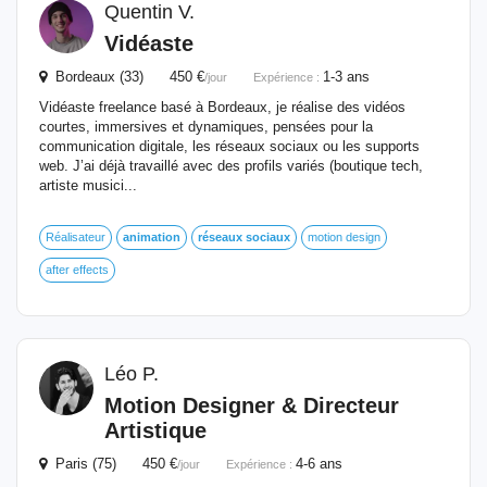
Quentin V.
Vidéaste
Bordeaux (33) 450 €
1-3 ans
/jour
Expérience :
Vidéaste freelance basé à Bordeaux, je réalise des vidéos
courtes, immersives et dynamiques, pensées pour la
communication digitale, les réseaux sociaux ou les supports
web. J’ai déjà travaillé avec des profils variés (boutique tech,
artiste musici...
Réalisateur
animation
réseaux
sociaux
motion design
after effects
Léo P.
Motion Designer & Directeur
Artistique
Paris (75) 450 €
4-6 ans
/jour
Expérience :