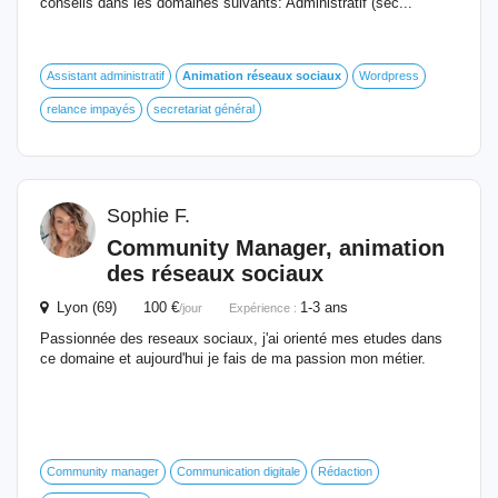
conseils dans les domaines suivants: Administratif (sec...
Assistant administratif
Animation
réseaux
sociaux
Wordpress
relance impayés
secretariat général
Sophie F.
Community Manager,
animation
des
réseaux
sociaux
Lyon (69) 100 €
1-3 ans
/jour
Expérience :
Passionnée des reseaux sociaux, j'ai orienté mes etudes dans
ce domaine et aujourd'hui je fais de ma passion mon métier.
Community manager
Communication digitale
Rédaction