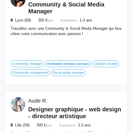
Community & Social Media
Manager
Lyon (69) 350 €
1-3 ans
/jour
Expérience :
Travaillez avec une Community & Social Media Manager qui fera
vibrer votre communication avec passion !
Community manager
Animation
réseaux
sociaux
Création visuelle
Community management
Social media manager
Aude R.
Designer graphique - web design
- directeur artistique
Lille (59) 300 €
1-3 ans
/jour
Expérience :