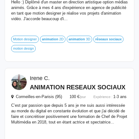
Hello :) Diplômé d'un master en direction artistique option médias
animés. Grâce à mes 4 ans d'expérience en agence de publicité
en tant que motion designer je réalise vos projets d'animation
vidéo. J'accorde beaucoup d'i...
Motion designer
animation
2D
animation
3D
réseaux
sociaux
motion design
Irene C.
ANIMATION
RESEAUX
SOCIAUX
Cormeilles-en-Parisis (95) 100 €
1-3 ans
/jour
Expérience :
C’est par passion que depuis 5 ans je me suis aussi intéressée
au monde du digital en constante évolution et que j'ai décidé de
faire et concrétiser positivement une formation de Chef de Projet
Multimédia en 2018, tout en étant actrice et spectatrice...