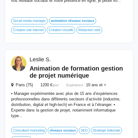
vos réseaux sociaux et votre présence en ligne, je pilote vo...
Social media manager
animation
réseaux
sociaux
Création site internet
Création visuelle
Rédaction web
Leslie S.
Animation
de formation gestion
de projet numérique
Paris (75) 1200 €
10 ans et +
/jour
Expérience :
• Manager expérimentée avec plus de 15 ans d’expériences
professionnelles dans différents secteurs d’activité (industrie,
distribution, digital et high-tech) en France et à l’étranger. •
Experte dans la gestion de projet, notamment informatique
type...
Consultant marketing
réseaux
sociaux
SEO
Stratégie éditoriale