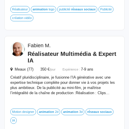
Réalisateur
animation
logo
publicité
réseaux
sociaux
Publicité
création vidéo
Fabien M.
Réalisateur Multimédia & Expert
IA
Meaux (77) 350 €
7-9 ans
/jour
Expérience :
Créatif pluridisciplinaire, je fusionne l’IA générative avec une
expertise technique complète pour donner vie à vos projets les
plus ambitieux. De la publicité au mini-film, je maîtrise
l’intégralité de la chaîne de production : ​Réalisation : Clips...
Motion designer
animation
2d
animation
3d
réseaux
sociaux
IA