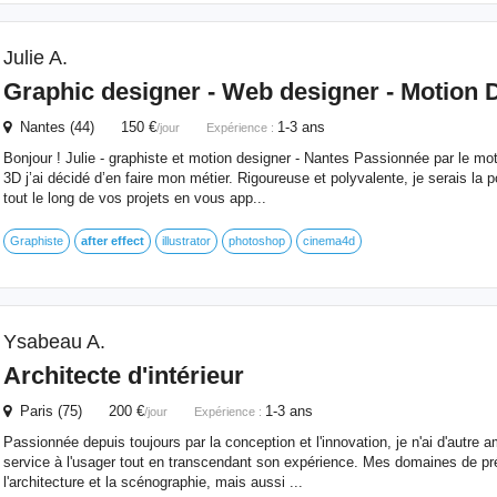
Julie A.
Graphic designer - Web designer - Motion 
Nantes (44) 150 €
1-3 ans
/jour
Expérience :
Bonjour ! Julie - graphiste et motion designer - Nantes Passionnée par le mo
3D j’ai décidé d’en faire mon métier. Rigoureuse et polyvalente, je serais l
tout le long de vos projets en vous app...
Graphiste
after
effect
illustrator
photoshop
cinema4d
Ysabeau A.
Architecte d'intérieur
Paris (75) 200 €
1-3 ans
/jour
Expérience :
Passionnée depuis toujours par la conception et l'innovation, je n'ai d'autre 
service à l'usager tout en transcendant son expérience. Mes domaines de préd
l'architecture et la scénographie, mais aussi ...