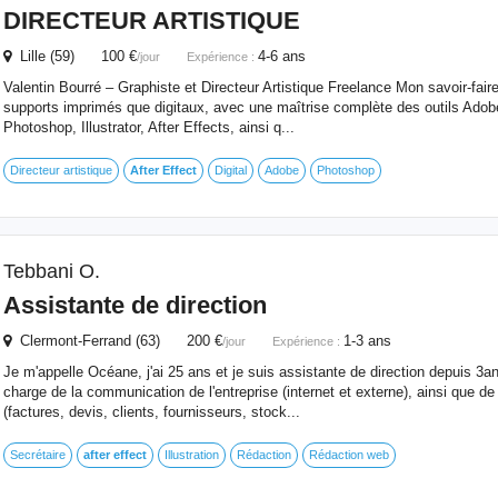
DIRECTEUR ARTISTIQUE
Lille (59) 100 €
4-6 ans
/jour
Expérience :
Valentin Bourré – Graphiste et Directeur Artistique Freelance Mon savoir-fair
supports imprimés que digitaux, avec une maîtrise complète des outils Adobe
Photoshop, Illustrator, After Effects, ainsi q...
Directeur artistique
After
Effect
Digital
Adobe
Photoshop
Tebbani O.
Assistante de direction
Clermont-Ferrand (63) 200 €
1-3 ans
/jour
Expérience :
Je m'appelle Océane, j'ai 25 ans et je suis assistante de direction depuis 3a
charge de la communication de l'entreprise (internet et externe), ainsi que de 
(factures, devis, clients, fournisseurs, stock...
Secrétaire
after
effect
Illustration
Rédaction
Rédaction web