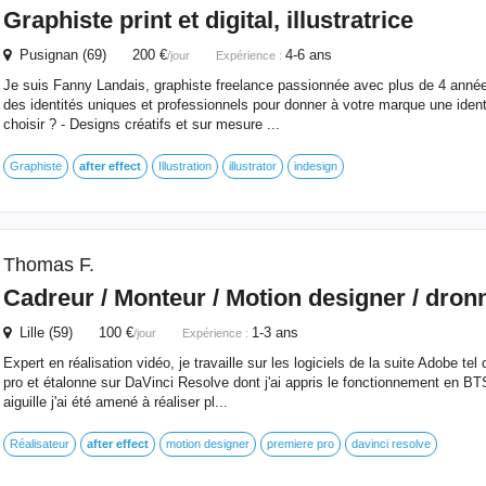
Graphiste print et digital, illustratrice
Pusignan (69) 200 €
4-6 ans
/jour
Expérience :
Je suis Fanny Landais, graphiste freelance passionnée avec plus de 4 année
des identités uniques et professionnels pour donner à votre marque une ident
choisir ? - Designs créatifs et sur mesure ...
Graphiste
after
effect
Illustration
illustrator
indesign
Thomas F.
Cadreur / Monteur / Motion designer / dron
Lille (59) 100 €
1-3 ans
/jour
Expérience :
Expert en réalisation vidéo, je travaille sur les logiciels de la suite Adobe tel
pro et étalonne sur DaVinci Resolve dont j'ai appris le fonctionnement en BTS
aiguille j'ai été amené à réaliser pl...
Réalisateur
after
effect
motion designer
premiere pro
davinci resolve