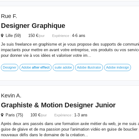
Rue F.
Designer Graphique
Lille (59) 150 €
4-6 ans
/jour
Expérience :
Je suis freelance en graphisme et je vous propose des supports de communic
impactants pour mettre en avant votre entreprise, vos produits ou vos servic
pour donner vie à vos idées et valoriser votre im...
Designer
Adobe
after
effect
suite adobe
Adobe illustrator
Adobe indesign
Kevin A.
Graphiste & Motion Designer Junior
Paris (75) 100 €
1-3 ans
/jour
Expérience :
Après deux ans passés dans une formation axée métier du web, je me suis a
guise de glaive et de ma passion pour l'animation vidéo en guise de bouclier 
nouveaux défis dans le domaine de la création...