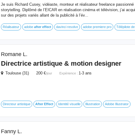
Je suis Richard Cusey, vidéaste, monteur et réalisateur freelance passionné p
storytelling. Diplômé de l’EICAR en réalisation cinéma et télévision, j’ai acq
sur des projets variés allant de la publicité à l’év...
Réalisateur
adobe
after
effect
davinci resolve
adobe premiere pro
Télépilote d
Romane L.
Directrice artistique & motion designer
Toulouse (31) 200 €
1-3 ans
/jour
Expérience :
Directeur artistique
After
Effect
Identité visuelle
Illustration
Adobe Illustrator
Fanny L.