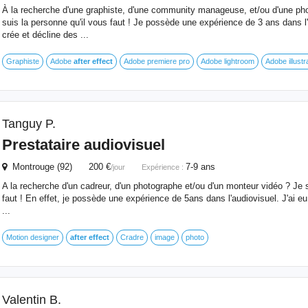
À la recherche d'une graphiste, d'une community manageuse, et/ou d'une ph
suis la personne qu'il vous faut ! Je possède une expérience de 3 ans dans l
crée et décline des ...
Graphiste
Adobe
after
effect
Adobe premiere pro
Adobe lightroom
Adobe illustr
Tanguy P.
Prestataire audiovisuel
Montrouge (92) 200 €
7-9 ans
/jour
Expérience :
A la recherche d'un cadreur, d'un photographe et/ou d'un monteur vidéo ? Je s
faut ! En effet, je possède une expérience de 5ans dans l'audiovisuel. J'ai eu 
...
Motion designer
after
effect
Cradre
image
photo
Valentin B.