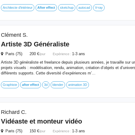
Architecte d'intérieur
After
effect
sketchup
autocad
V-ray
Clément S.
Artiste 3D Généraliste
Paris (75) 200 €
1-3 ans
/jour
Expérience :
Artiste 3D généraliste et freelance depuis plusieurs années, je travaille sur 
projets visuels : modélisation, rendu, animation, création d’objets et d’unive
différents supports. Cette diversité d’expériences m’...
Graphiste
after
effect
3d
blender
animation 3D
Richard C.
Vidéaste et monteur vidéo
Paris (75) 150 €
1-3 ans
/jour
Expérience :