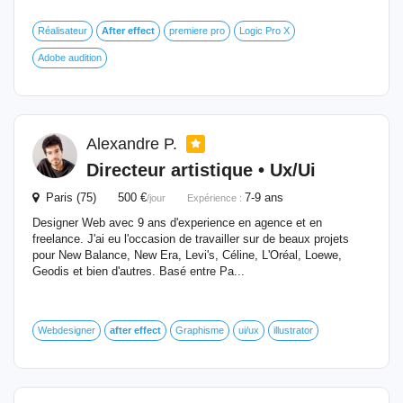
Réalisateur
After
effect
premiere pro
Logic Pro X
Adobe audition
Alexandre P.
Directeur artistique • Ux/Ui
Paris (75) 500 €
7-9 ans
/jour
Expérience :
Designer Web avec 9 ans d'experience en agence et en
freelance. J'ai eu l'occasion de travailler sur de beaux projets
pour New Balance, New Era, Levi's, Céline, L'Oréal, Loewe,
Geodis et bien d'autres. Basé entre Pa...
Webdesigner
after
effect
Graphisme
ui/ux
illustrator