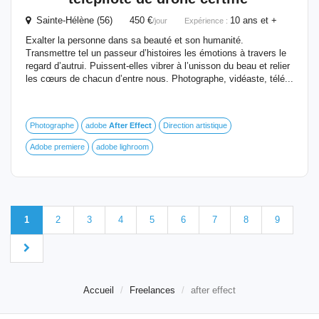
Sainte-Hélène (56) 450 €
10 ans et +
/jour
Expérience :
Exalter la personne dans sa beauté et son humanité.
Transmettre tel un passeur d’histoires les émotions à travers le
regard d’autrui. Puissent-elles vibrer à l’unisson du beau et relier
les cœurs de chacun d’entre nous. Photographe, vidéaste, télé...
Photographe
adobe
After
Effect
Direction artistique
Adobe premiere
adobe lighroom
1
2
3
4
5
6
7
8
9
Accueil
Freelances
after effect