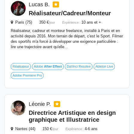
Lucas B.
Réalisateur/Cadreur/Monteur
Paris (75) 350 €
10 ans et +
/jour
Expérience :
Réalisateur, cadreur et monteur freelance, installé à Paris et en
activité depuis 2016. Mon terrain de départ, c'est le Sport. Filmer
des sportifs m'a forcé à développer une exigence particulière :
lire une trajectoire avant qu'elle...
Réalisateur
Adobe
After
Effect
DaVinci Resolve
Ableton Live
Adobe Premiere Pro
Léonie P.
Directrice Artistique en design
graphique et Illustratrice
Nantes (44) 150 €
4-6 ans
/jour
Expérience :