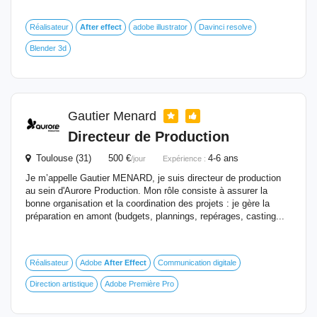
Réalisateur
After
effect
adobe illustrator
Davinci resolve
Blender 3d
Gautier Menard
Directeur de Production
Toulouse (31) 500 €
4-6 ans
/jour
Expérience :
Je m’appelle Gautier MENARD, je suis directeur de production
au sein d'Aurore Production. Mon rôle consiste à assurer la
bonne organisation et la coordination des projets : je gère la
préparation en amont (budgets, plannings, repérages, casting...
Réalisateur
Adobe
After
Effect
Communication digitale
Direction artistique
Adobe Première Pro