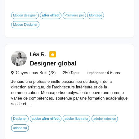
Motion designer
after
effect
Première pro
Montage
Motion Designer
Léa R.
Designer global
Clayes-sous-Bois (78) 250 €
4-6 ans
/jour
Expérience :
Je suis une professionnelle passionnée du design, de la
direction artistique, de l'architecture intérieure et de la
communication. Mon expertise polyvalente couvre une gamme
variée de compétences, soutenue par une formation académique
solide et ...
Designer
adobe
after
effect
adobe illustrator
adobe indesign
adobe xd