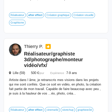
Réalisateur
after
effect
Création graphique
Création visuelle
Graphisme
Thierry P.
Réalisateur/graphiste
3d/photographe/monteur
vidéo/vfx/
Lille (59) 500 €
7-9 ans
/jour
Expérience :
Artiste dans l âme, je retranscris mes visions dans les projets
qui me sont confiés. Que ce soit en vidéo, en photo, la création
fait partie de mon travail. Capable de faire beaucoup avec peu ,
je suis à la hauteur de vos ...éo, photo, créa...
Réalisateur
after
effect
cinema4d
sketchup
graphiste3d