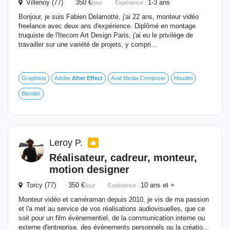
Villenoy (77) 350 €
1-3 ans
/jour
Expérience :
Bonjour, je suis Fabien Delamotte, j'ai 22 ans, monteur vidéo
freelance avec deux ans d'expérience. Diplômé en montage
truquiste de l'Itecom Art Design Paris, j'ai eu le privilège de
travailler sur une variété de projets, y compri...
Graphiste
Adobe
After
Effect
Avid Media Composer
Houdini
Blender
Leroy P.
Réalisateur, cadreur, monteur,
motion designer
Torcy (77) 350 €
10 ans et +
/jour
Expérience :
Monteur vidéo et caméraman depuis 2010, je vis de ma passion
et l'a met au service de vos réalisations audiovisuelles, que ce
soit pour un film évènementiel, de la communication interne ou
externe d'entreprise, des évènements personnels ou la créatio...