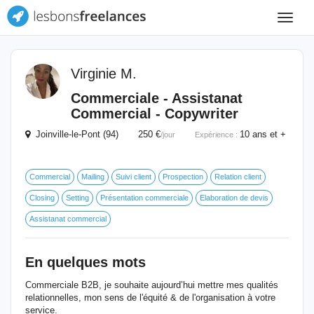
Toggle
navigat
Virginie M.
Commerciale - Assistanat
Commercial - Copywriter
Joinville-le-Pont (94) 250 €
10 ans et +
/jour
Expérience :
Commercial
Mailing
Suivi client
Prospection
Relation client
Closing
Setting
Présentation commerciale
Elaboration de devis
Assistanat commercial
En quelques mots
Commerciale B2B, je souhaite aujourd’hui mettre mes qualités
relationnelles, mon sens de l'équité & de l'organisation à votre
service.