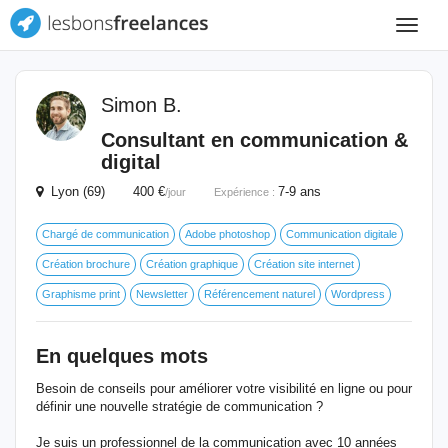
Toggle
navigat
Simon B.
Consultant en communication &
digital
Lyon (69) 400 €
7-9 ans
/jour
Expérience :
Chargé de communication
Adobe photoshop
Communication digitale
Création brochure
Création graphique
Création site internet
Graphisme print
Newsletter
Référencement naturel
Wordpress
En quelques mots
Besoin de conseils pour améliorer votre visibilité en ligne ou pour
définir une nouvelle stratégie de communication ?
Je suis un professionnel de la communication avec 10 années