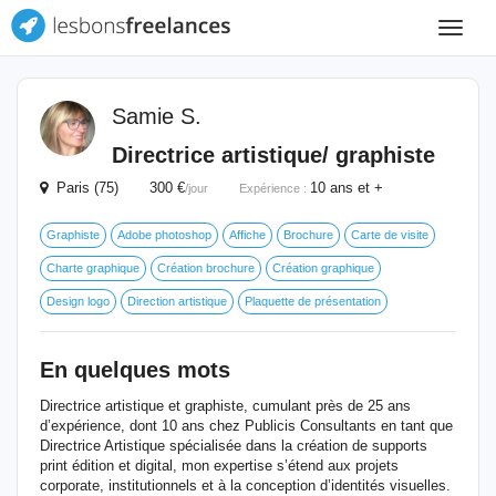
Toggle
navigat
Samie S.
Directrice artistique/ graphiste
Paris (75) 300 €
10 ans et +
/jour
Expérience :
Graphiste
Adobe photoshop
Affiche
Brochure
Carte de visite
Charte graphique
Création brochure
Création graphique
Design logo
Direction artistique
Plaquette de présentation
En quelques mots
Directrice artistique et graphiste, cumulant près de 25 ans
d’expérience, dont 10 ans chez Publicis Consultants en tant que
Directrice Artistique spécialisée dans la création de supports
print édition et digital, mon expertise s’étend aux projets
corporate, institutionnels et à la conception d’identités visuelles.