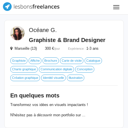
Toggle
navigat
Océane G.
Graphiste & Brand Designer
Marseille (13) 300 €
1-3 ans
/jour
Expérience :
Graphiste
Affiche
Brochure
Carte de visite
Catalogue
Charte graphique
Communication digitale
Conception
Création graphique
Identité visuelle
Illustration
En quelques mots
Transformez vos idées en visuels impactants !
N'hésitez pas à découvrir mon portfolio sur ...