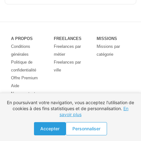
A PROPOS
FREELANCES
MISSIONS
Conditions
Freelances par
Missions par
générales
métier
catégorie
Politique de
Freelances par
confidentialité
ville
Offre Premium
Aide
Nous contacter
Avis des
En poursuivant votre navigation, vous acceptez l'utilisation de
cookies à des fins statistiques et de personnalisation.
En
utilisateurs
savoir plus
Partenaires
Pays
Proposer une mission
Accepter
Personnaliser