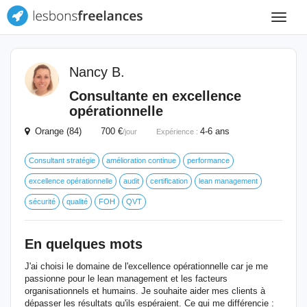
Toggle
navigat
Nancy B.
Consultante en excellence
opérationnelle
Orange (84) 700 €
4-6 ans
/jour
Expérience :
Consultant stratégie
amélioration continue
performance
excellence opérationnelle
audit
certification
lean management
sécurité
qualité
FOH
QVT
En quelques mots
J'ai choisi le domaine de l'excellence opérationnelle car je me
passionne pour le lean management et les facteurs
organisationnels et humains. Je souhaite aider mes clients à
dépasser les résultats qu'ils espéraient. Ce qui me différencie :