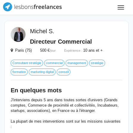
Toggle
navigat
Michel S.
Directeur Commercial
Paris (75) 500 €
10 ans et +
/jour
Expérience :
Consultant stratégie
commercial
management
stratégie
formation
marketing digital
conseil
En quelques mots
J'interviens depuis 5 ans dans toutes sortes d'univers (Grands
comptes, Commerce de proximité et collectivités, Incubateurs,
startups, associations), en France ou à l'étranger.
La plupart de mes interventions sont sur les missions suivantes
: