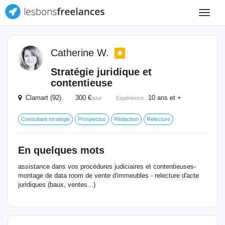
Toggle
navigat
Catherine W.
Stratégie juridique et
contentieuse
Clamart (92) 300 €
10 ans et +
/jour
Expérience :
Consultant stratégie
Prospectus
Rédaction
Relecture
En quelques mots
assistance dans vos procédures judiciaires et contentieuses-
montage de data room de vente d'immeubles - relecture d'acte
juridiques (baux, ventes...)