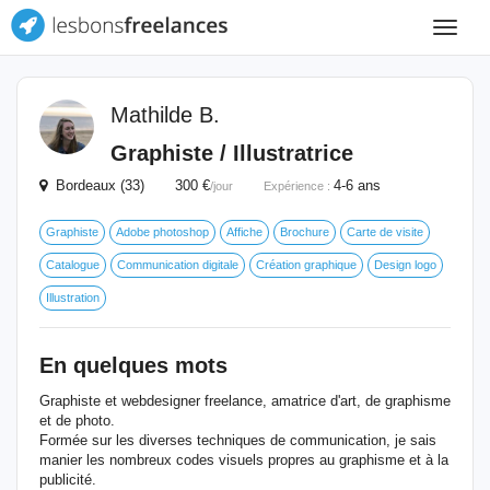
Toggle
navigat
Mathilde B.
Graphiste / Illustratrice
Bordeaux (33) 300 €
4-6 ans
/jour
Expérience :
Graphiste
Adobe photoshop
Affiche
Brochure
Carte de visite
Catalogue
Communication digitale
Création graphique
Design logo
Illustration
En quelques mots
Graphiste et webdesigner freelance, amatrice d'art, de graphisme
et de photo.
Formée sur les diverses techniques de communication, je sais
manier les nombreux codes visuels propres au graphisme et à la
publicité.