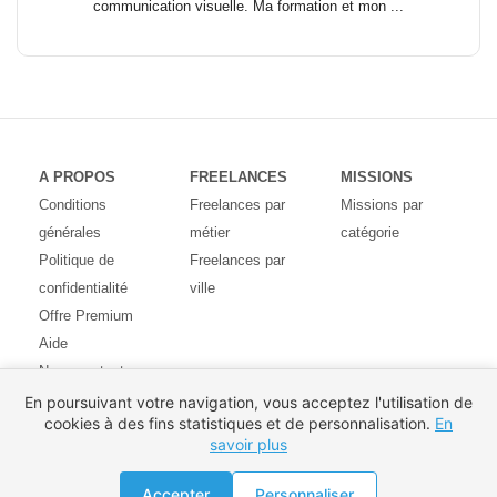
communication visuelle. Ma formation et mon ...
A PROPOS
FREELANCES
MISSIONS
Conditions
Freelances par
Missions par
générales
métier
catégorie
Politique de
Freelances par
confidentialité
ville
Offre Premium
Aide
Nous contacter
Avis des
En poursuivant votre navigation, vous acceptez l'utilisation de
cookies à des fins statistiques et de personnalisation.
En
utilisateurs
savoir plus
Partenaires
Pays
Proposer une mission
Accepter
Personnaliser