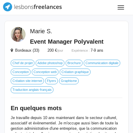
Toggle
navigat
Marie S.
Event Manager Polyvalent
Bordeaux (33) 200 €
7-9 ans
/jour
Expérience :
Chef de projet
Adobe photoshop
Brochure
Communication digitale
Conception
Conception web
Création graphique
Création site internet
Flyers
Graphisme
Traduction anglais-français
En quelques mots
Je travaille depuis 10 ans maintenant dans le secteur culturel,
associatif et évènementiel. Je m'occupe aussi bien de toute la
gestion administrative d'une entreprise, que la communication