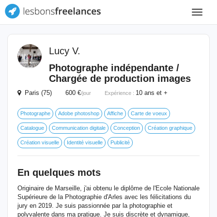
Toggle
navigat
Lucy V.
Photographe indépendante /
Chargée de production images
Paris (75) 600 €
10 ans et +
/jour
Expérience :
Photographe
Adobe photoshop
Affiche
Carte de voeux
Catalogue
Communication digitale
Conception
Création graphique
Création visuelle
Identité visuelle
Publicité
En quelques mots
Originaire de Marseille, j'ai obtenu le diplôme de l'Ecole Nationale
Supérieure de la Photographie d'Arles avec les félicitations du
jury en 2019. Je suis passionnée par la photographie et
polyvalente dans ma pratique. Je suis discrète et dynamique,