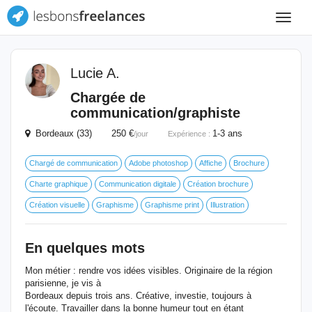
Toggle
navigat
Lucie A.
Chargée de
communication/graphiste
Bordeaux (33) 250 €
1-3 ans
/jour
Expérience :
Chargé de communication
Adobe photoshop
Affiche
Brochure
Charte graphique
Communication digitale
Création brochure
Création visuelle
Graphisme
Graphisme print
Illustration
En quelques mots
Mon métier : rendre vos idées visibles. Originaire de la région
parisienne, je vis à
Bordeaux depuis trois ans. Créative, investie, toujours à
l'écoute. Travailler dans la bonne humeur tout en étant